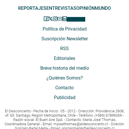
REPORTAJES
ENTREVISTAS
OPINIÓN
MUNDO
Política de Privacidad
Suscripción Newsletter
RSS
Editoriales
Breve historia del medio
¿Quiénes Somos?
Contacto
Publicidad
El Desconcierto - Fecha de Inicio: 05 - 2012 - Dirección: Providencia 2608,
of. 63. Santiago, Región Metropolitana, Chile - Teléfono: (+569) 67899269 -
Razón social: El Buen Aire SpA. - Contacto: María José Thomas,
Coordinadora General - Email:
mjosethomas@eldesconcierto.cl
- Director:
Gonzalo Badal Mella - Email:
gonzalobadal@eldesconcierto.cl