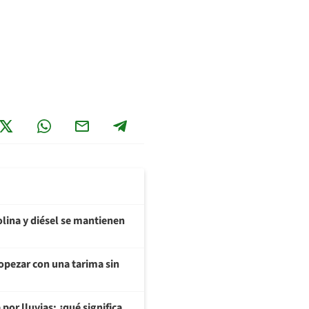
olina y diésel se mantienen
opezar con una tarima sin
or lluvias: ¿qué significa