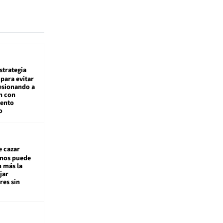
estrategia
para evitar
esionando a
n con
iento
o
e cazar
inos puede
n más la
jar
es sin