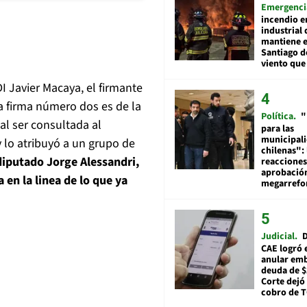
Emergenci
incendio e
industrial 
mantiene e
Santiago d
viento que
I Javier Macaya, el firmante
a firma número dos es de la
Política
"
al ser consultada al
para las
municipal
 lo atribuyó a un grupo de
chilenas": 
diputado Jorge Alessandri,
reacciones
aprobació
 en la linea de lo que ya
megarref
Judicial
D
CAE logró 
anular em
deuda de $
Corte dejó 
cobro de 