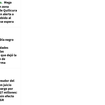
a
Mega
n zona
de Quilicura
n alerta a
ebido al
 se espera
Día negro
idades
las
 que dejó la
n de
orma
eudor del
en juicio
bargo por
27 millones:
sin efecto
TGR