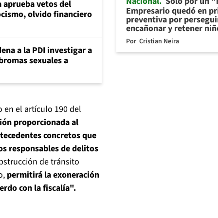
Nacional
Sólo por un "r
 aprueba vetos del
Empresario quedó en pr
cismo, olvido financiero
preventiva por persegui
encañonar y retener niñ
Por
Cristian Neira
ena a la PDI investigar a
 bromas sexuales a
 en el artículo 190 del
ión proporcionada al
antecedentes concretos que
los responsables de delitos
bstrucción de tránsito
o,
permitirá la exoneración
rdo con la fiscalía".