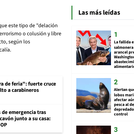
Las más leídas
ue este tipo de "delación
rrorismo o colusión y libre
cto, según los
La fallida 
salmonera 
calía.
arancel pr
Washingto
abastecim
alimentari
a de feria": fuerte cruce
lto a carabineros
Alertan qu
lobos mar
afectar aú
pesca al de
depredador
s de emergencia tras
control
cavón junto a su casa:
MOP