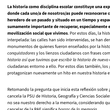
La historia como disciplina escolar constituye una ex
donde cada uno/a de nosotros/as puede reconocerse c
heredero de un pasado y situado en un tiempo y espaci
sumamente importante de recuperar, especialmente e
movilización social que vivimos
. Por estos días, la hi
interpelada: las calles han sido intervenidas, se han 
monumentos de quienes fueron enseñados por la histor
conquistadores
y los lienzos ciudadanos con frases co
historia así que tuvimos que escribir la historia de nuevo
ciudadanas entorno a ello. Por estos días también, los
protagonizan nuevamente un hito en nuestra historia e
Retomando la pregunta que inicia esta reflexión sobre
cancela la PSU de Historia, Geografía y Ciencias Socia
no sea nuestro derecho a la memoria, considerando que
cancelar de la RAE significa
borrar de la memoria
.