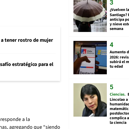
¿Vuelven la
Santiago? 
anticipa po
y nieve est
semana
 a tener rostro de mujer
Aumento d
2026: revi
subirá el 
safío estratégico para el
tu edad
Ciencias
Lincolao a 
humanidad
matemátic
postdocto
complica 
 responde a la
la ciencia
onas, agregando que “siendo