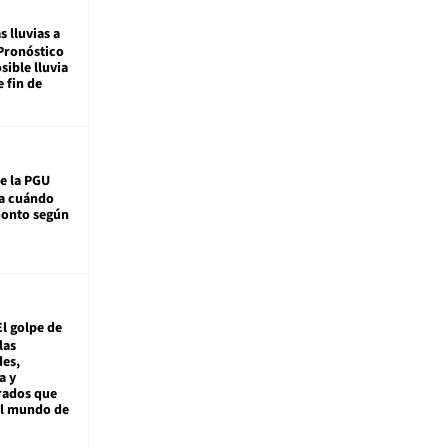
s lluvias a
Pronóstico
sible lluvia
e fin de
e la PGU
sa cuándo
monto según
El golpe de
las
es,
a y
rados que
al mundo de