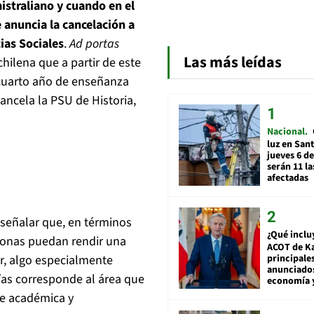
mistraliano y cuando en el
se anuncia
la cancelación a
ias Sociales
.
Ad portas
Las más leídas
hilena que a partir de este
y cuarto año de enseñanza
ancela la PSU de Historia,
Nacional
luz en San
jueves 6 de
serán 11 l
afectadas
señalar que, en términos
¿Qué inclu
sonas puedan rendir una
ACOT de Ka
principale
r, algo especialmente
anunciado
/as corresponde al área que
economía 
se académica y