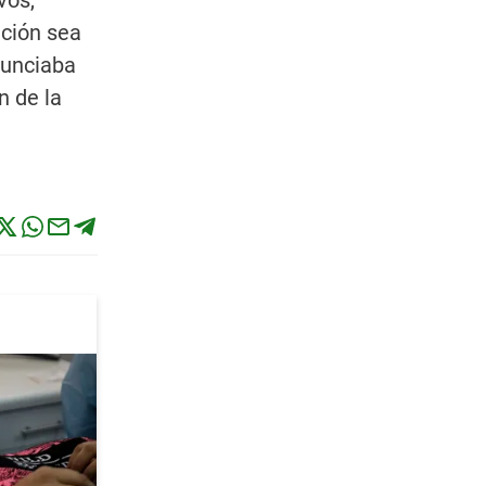
vos,
ución sea
nunciaba
n de la