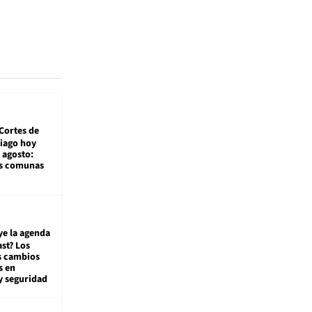
Cortes de
tiago hoy
 agosto:
as comunas
ye la agenda
st? Los
s cambios
s en
y seguridad