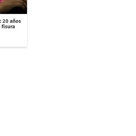
s: 20 años
 fisura