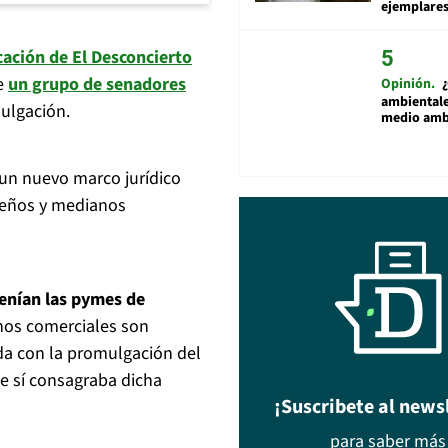
ejemplare
cación de El Desconcierto
ue
un grupo de senadores
Opinión
ambientale
mulgación.
medio amb
 un nuevo marco jurídico
ueños y medianos
tenían las pymes de
hos comerciales son
da con la promulgación del
ue sí consagraba dicha
¡Suscribete al news
para saber más