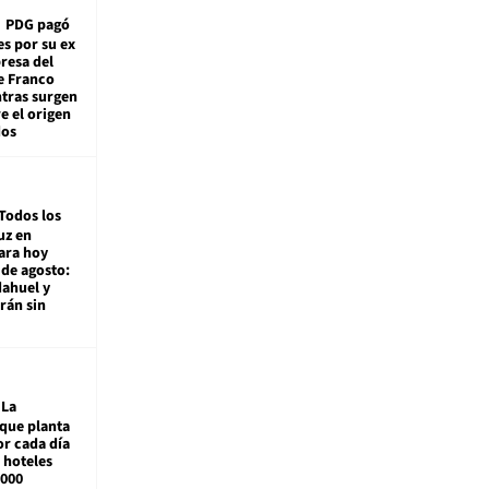
PDG pagó
es por su ex
resa del
e Franco
ntras surgen
e el origen
dos
Todos los
uz en
ara hoy
de agosto:
ahuel y
rán sin
La
que planta
or cada día
 hoteles
.000