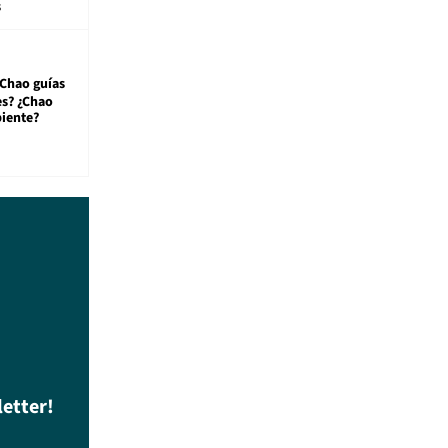
s
¿Chao guías
s? ¿Chao
iente?
letter!