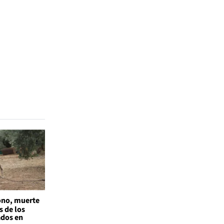
no, muerte
s de los
ados en