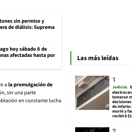
tones sin permiso y
era de diálisis: Suprema
iago hoy sábado 8 de
unas afectadas hasta por
Las más leídas
re a
la promulgación de
Judicial
ún, sin una parte
electrocar
tomaron m
población en constante lucha
decisiones
de infarto:
murió y fa
recibirá $