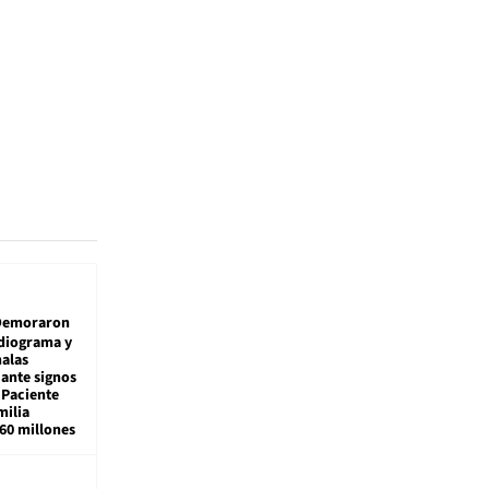
Demoraron
diograma y
alas
 ante signos
 Paciente
milia
160 millones