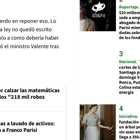
Reportaje
$10 millon
sede a emp
erdo en reponer eso. Lo
abogado d
Parisi mie
a ley no quedó escrito
dudas sobr
olo a como debería haber
de los fon
ó el ministro Valente tras
Nacional
cortes de l
Santiago p
domingo 9 
Renca, Pud
Colina esta
or calzar las matemáticas
energía
 los "218 mil robos
Iniciativa
fundación 
mas a lavado de activos:
un árbol p
 a Franco Parisi
sin aseo en
llega a 350