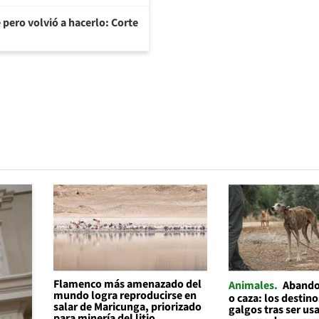
 pero volvió a hacerlo: Corte
Flamenco más amenazado del
Animales
Abando
mundo logra reproducirse en
o caza: los destino
salar de Maricunga, priorizado
galgos tras ser us
para minería del litio