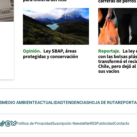
carreras de perros
Opinión
Ley SBAP, áreas
Reportaje
La ley
protegidas y conservación
con las bolsas plás
transformó el reci
Chile, pero dejó a
sus vacíos
S
MEDIO AMBIENTE
ACTUALIDAD
TENDENCIAS
HOJA DE RUTA
REPORTA
Política de Privacidad
Suscripción Newsletter
RSS
Publicidad
Contacto