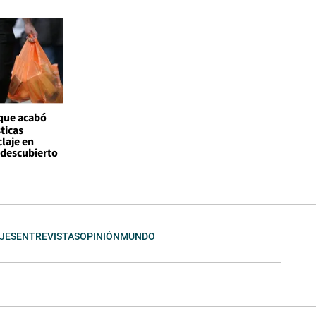
 que acabó
ticas
claje en
l descubierto
JES
ENTREVISTAS
OPINIÓN
MUNDO