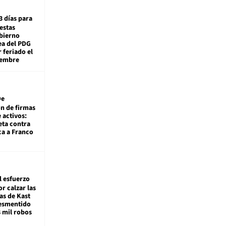
3 días para
estas
obierno
ea del PDG
 feriado el
iembre
De
ón de firmas
 activos:
eta contra
ca a Franco
l esfuerzo
r calzar las
s de Kast
desmentido
8 mil robos