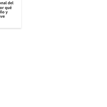
onal del
por qué
año y
ave