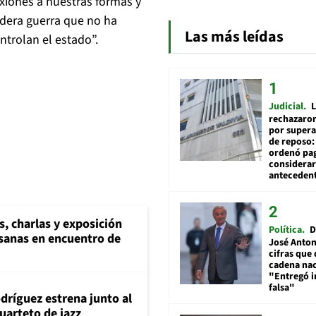
exiones a nuestras formas y
adera guerra que no ha
Las más leídas
trolan el estado”.
Judicial
L
rechazaron
por supera
de reposo:
ordenó pag
considerar
anteceden
s, charlas y exposición
Política
D
esanas en encuentro de
José Anton
cifras que 
cadena nac
"Entregó 
falsa"
dríguez estrena junto al
uarteto de jazz