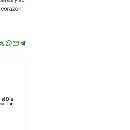
beres y su
l corazón