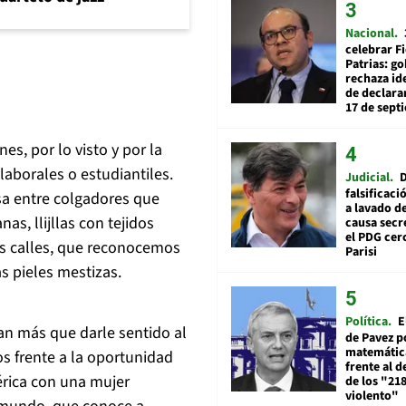
Nacional
celebrar Fi
Patrias: g
rechaza id
de declarar
17 de sept
es, por lo visto y por la
laborales o estudiantiles.
Judicial
falsificaci
sa entre colgadores que
a lavado de
s, llijllas con tejidos
causa secr
el PDG cer
as calles, que reconocemos
Parisi
s pieles mestizas.
Política
E
ían más que darle sentido al
de Pavez po
matemática
s frente a la oportunidad
frente al 
érica con una mujer
de los "21
violento"