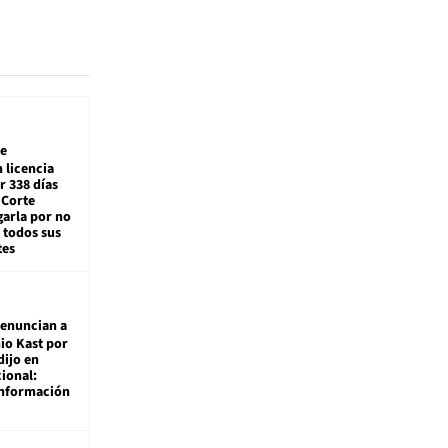
e
 licencia
r 338 días
 Corte
arla por no
 todos sus
tes
enuncian a
io Kast por
dijo en
ional:
información