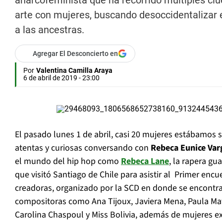
anarcofeminista que ha recorrido múltiples ci
arte con mujeres, buscando desoccidentalizar 
a las ancestras.
Agregar El Desconcierto en
Por
Valentina Camilla Araya
6 de abril de 2019 - 23:00
El pasado lunes 1 de abril, casi 20 mujeres estábamos s
atentas y curiosas conversando con
Rebeca Eunice Va
el mundo del hip hop como
Rebeca Lane
, la rapera g
que visitó Santiago de Chile para asistir al Primer encu
creadoras, organizado por la SCD en donde se encontrab
compositoras como Ana Tijoux, Javiera Mena, Paula Maff
Carolina Chaspoul y Miss Bolivia, además de mujeres 