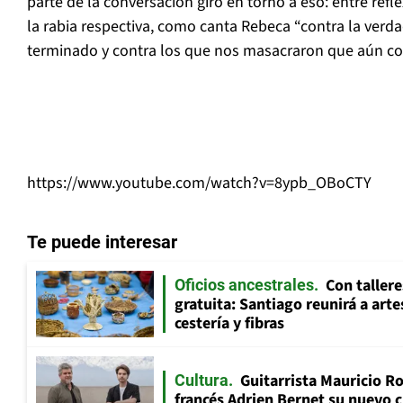
parte de la conversación giró en torno a eso: entre refl
la rabia respectiva, como canta Rebeca “c
ontra la verd
terminado y contra los que nos masacraron que aún con
https://www.youtube.com/watch?v=8ypb_OBoCTY
Te puede interesar
Con tallere
Oficios ancestrales
gratuita: Santiago reunirá a art
cestería y fibras
Guitarrista Mauricio Ro
Cultura
francés Adrien Bernet su nuevo c