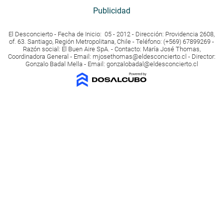
Publicidad
El Desconcierto - Fecha de Inicio: 05 - 2012 - Dirección: Providencia 2608,
of. 63. Santiago, Región Metropolitana, Chile - Teléfono: (+569) 67899269 -
Razón social: El Buen Aire SpA. - Contacto: María José Thomas,
Coordinadora General - Email:
mjosethomas@eldesconcierto.cl
- Director:
Gonzalo Badal Mella - Email:
gonzalobadal@eldesconcierto.cl