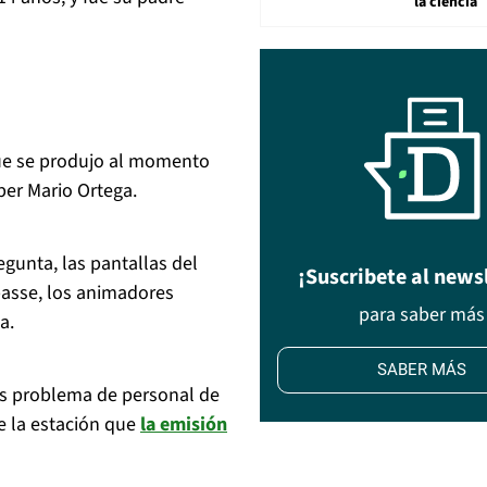
la ciencia
que se produjo al momento
ber Mario Ortega.
egunta, las pantallas del
¡Suscribete al news
mpasse, los animadores
para saber más
a.
SABER MÁS
os problema de personal de
de la estación que
la emisión