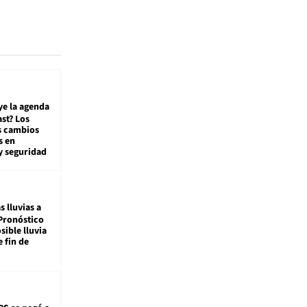
ye la agenda
st? Los
s cambios
s en
y seguridad
s lluvias a
Pronóstico
sible lluvia
e fin de