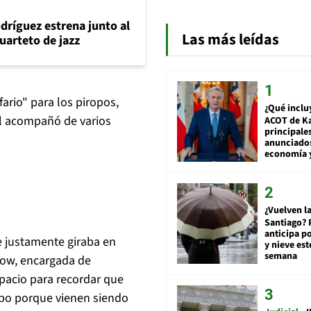
dríguez estrena junto al
Las más leídas
uarteto de jazz
ario" para los piropos,
¿Qué inclu
al acompañó de varios
ACOT de Ka
principale
anunciado
economía 
¿Vuelven la
Santiago? 
anticipa po
que justamente giraba en
y nieve est
semana
lsow, encargada de
pacio para recordar que
opo porque vienen siendo