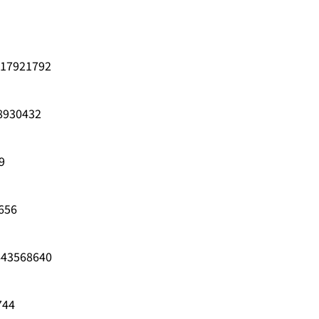
317921792
98930432
9
656
0643568640
744