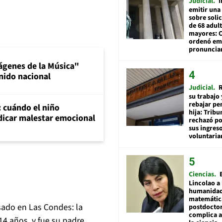
Judicial
I
emitir una
sobre soli
de 68 adul
mayores: 
ordenó emi
pronuncia
ágenes de la Música"
nido nacional
Judicial
R
su trabajo 
rebajar pe
: cuándo el niño
hija: Tribu
dicar malestar emocional
rechazó po
sus ingres
voluntari
Ciencias
Lincolao a 
humanidad
matemátic
sado en Las Condes: la
postdocto
complica 
14 años, y fue su padre