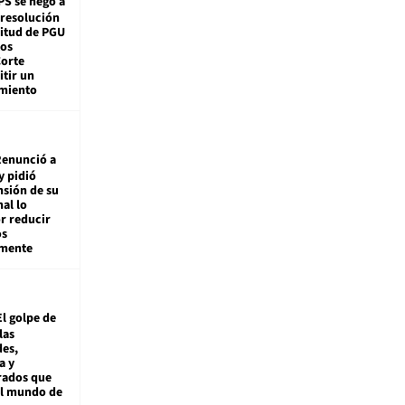
PS se negó a
 resolución
citud de PGU
tos
Corte
tir un
miento
enunció a
y pidió
nsión de su
nal lo
r reducir
os
amente
El golpe de
las
es,
a y
rados que
al mundo de