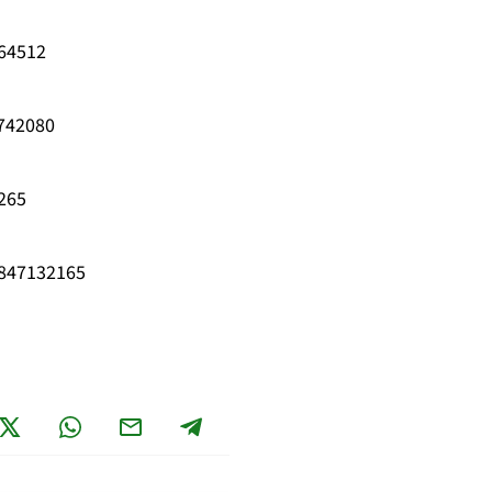
264512
7742080
265
7847132165