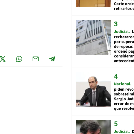
Corte ord
retirarlos 
Judicial
L
rechazaron
por supera
de reposo:
ordenó pag
considerar
anteceden
Nacional
piden revo
sobreseimi
Sergio Jad
error de m
que resolv
Judicial