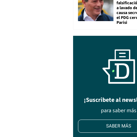
falsificaci
a lavado de
causa secr
el PDG cer
Parisi
¡Suscribete al news
para saber más
SABER MÁS