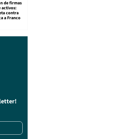
ón de firmas
 activos:
eta contra
ca a Franco
letter!