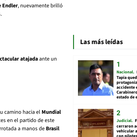
e Endler
, nuevamente brilló
.
Las más leídas
ctacular atajada
ante un
Nacional
Tapia qued
protagoniz
accidente 
Carabiner
estado de 
su camino hacia el
Mundial
es en el partido de este
Judicial
F
cerraron a
errotada a manos de
Brasil
vehicular a
con pilotes