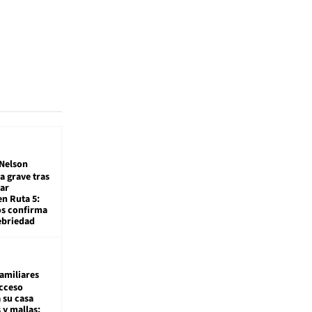
Nelson
a grave tras
ar
en Ruta 5:
os confirma
ebriedad
amiliares
cceso
 su casa
 y mallas: