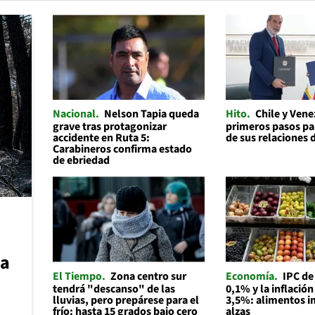
Nacional
Nelson Tapia queda
Hito
Chile y Ven
grave tras protagonizar
primeros pasos par
accidente en Ruta 5:
de sus relaciones 
Carabineros confirma estado
de ebriedad
ca
El Tiempo
Zona centro sur
Economía
IPC de
tendrá "descanso" de las
0,1% y la inflación
lluvias, pero prepárese para el
3,5%: alimentos i
frío: hasta 15 grados bajo cero
alzas