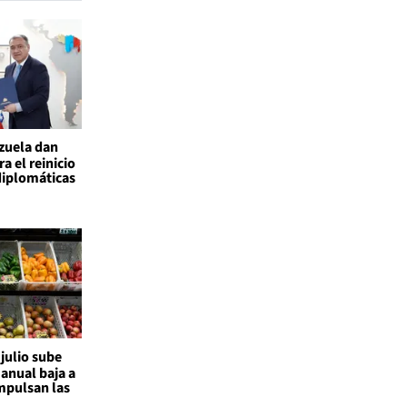
ezuela dan
a el reinicio
diplomáticas
 julio sube
 anual baja a
mpulsan las