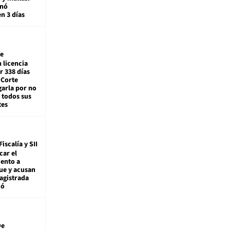
enó
en 3 días
e
 licencia
r 338 días
 Corte
arla por no
 todos sus
tes
Fiscalía y SII
car el
ento a
ue y acusan
agistrada
ió
De