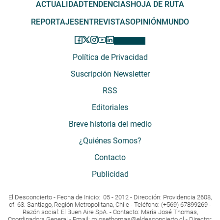
ACTUALIDAD
TENDENCIAS
HOJA DE RUTA
REPORTAJES
ENTREVISTAS
OPINIÓN
MUNDO
Política de Privacidad
Suscripción Newsletter
RSS
Editoriales
Breve historia del medio
¿Quiénes Somos?
Contacto
Publicidad
El Desconcierto - Fecha de Inicio: 05 - 2012 - Dirección: Providencia 2608,
of. 63. Santiago, Región Metropolitana, Chile - Teléfono: (+569) 67899269 -
Razón social: El Buen Aire SpA. - Contacto: María José Thomas,
Coordinadora General - Email:
mjosethomas@eldesconcierto.cl
- Director: