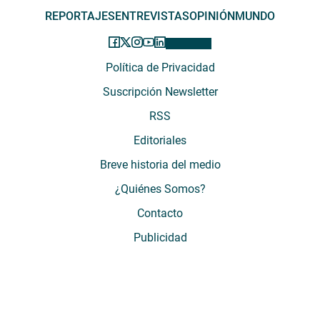
REPORTAJES
ENTREVISTAS
OPINIÓN
MUNDO
Política de Privacidad
Suscripción Newsletter
RSS
Editoriales
Breve historia del medio
¿Quiénes Somos?
Contacto
Publicidad
El Desconcierto - Fecha de Inicio: 05 - 2012 - Dirección: Providencia 2608,
of. 63. Santiago, Región Metropolitana, Chile - Teléfono: (+569) 67899269 -
Razón social: El Buen Aire SpA. - Contacto: María José Thomas,
Coordinadora General - Email:
mjosethomas@eldesconcierto.cl
- Director:
Gonzalo Badal Mella - Email:
gonzalobadal@eldesconcierto.cl