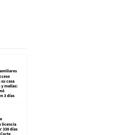
amiliares
cceso
 su casa
 y mallas:
enó
en 3 días
e
 licencia
r 338 días
 Corte