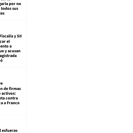
arla por no
 todos sus
tes
Fiscalía y SII
car el
ento a
ue y acusan
agistrada
ió
De
ón de firmas
 activos:
eta contra
ca a Franco
l esfuerzo