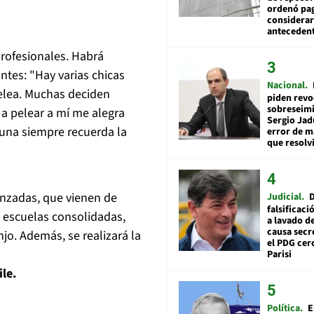
ordenó pag
considerar
anteceden
rofesionales. Habrá
tes: "Hay varias chicas
Nacional
elea. Muchas deciden
piden revo
sobreseimi
 a pelear a mí me alegra
Sergio Jad
una siempre recuerda la
error de m
que resolv
anzadas, que vienen de
Judicial
falsificaci
 escuelas consolidadas,
a lavado de
causa secr
o. Además, se realizará la
el PDG cer
Parisi
le.
Política
E