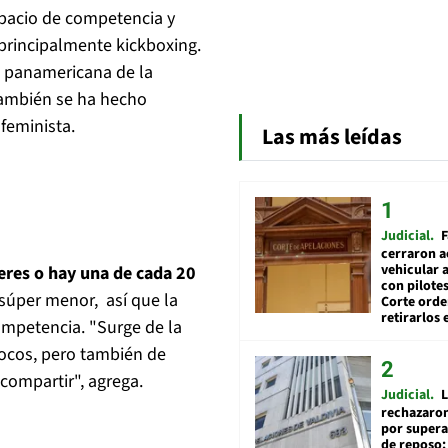
espacio de competencia y
principalmente kickboxing.
 panamericana de la
 también se ha hecho
feminista.
Las más leídas
Judicial
F
cerraron a
vehicular a
res o hay una de cada 20
con pilotes
 súper menor, así que la
Corte ord
retirarlos 
competencia. "Surge de la
ocos, pero también de
compartir", agrega.
Judicial
L
rechazaron
por supera
de reposo: