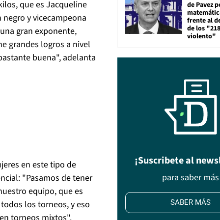
kilos, que es Jacqueline
de Pavez po
matemática
n negro y vicecampeona
frente al 
de los "21
 una gran exponente,
violento"
e grandes logros a nivel
r bastante buena", adelanta
¡Suscribete al news
jeres en este tipo de
para saber más
encial: "Pasamos de tener
nuestro equipo, que es
SABER MÁS
 todos los torneos, y eso
en torneos mixtos".