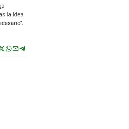
ga
s la idea
ecesario".