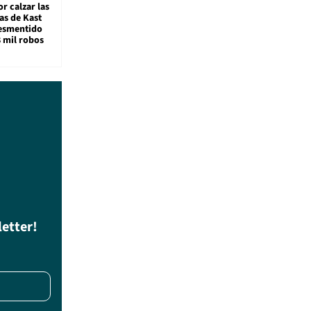
r calzar las
s de Kast
desmentido
8 mil robos
letter!