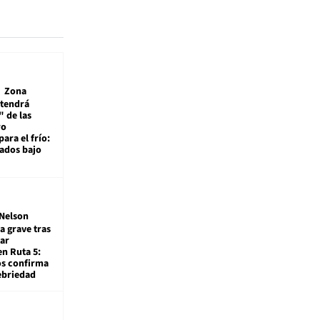
Zona
 tendrá
 de las
ro
ara el frío:
rados bajo
Nelson
a grave tras
ar
en Ruta 5:
os confirma
ebriedad