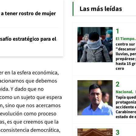
Las más leídas
 a tener rostro de mujer
safío estratégico para el
El Tiempo
centro sur
"descanso"
lluvias, pe
prepárese p
hasta 15 g
cero
r en la esfera económica,
 relacionarnos que debemos
 vida. Y dado que no
Nacional
 como un sujeto que espera
Tapia qued
protagoniz
n, sino que nos acercamos
accidente 
Carabiner
a revolución como proceso
estado de 
sas, es que creemos que la
nconsistencia democrática,