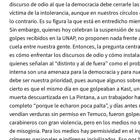
discurso de odio al que la democracia debe cerrarle las
víctima de la intolerancia, aunque en nuestros círculos
lo contrario. Es su figura la que está en entredicho mi
Sin embargo, quienes hoy celebran la suspensión de su
golpes recibidos en la UNAP, no proponen nada frente 
cuela entre nuestra gente. Entonces, la pregunta centra
es cómo enfrentar los discursos de odio y cómo instalar
quienes señalan al “distinto y al de fuera” como el pro
interna son una amenaza para la democracia y para nue
debe ser nuestra prioridad, pues aunque algunos sobre
cierto es que el mismo día en que golpeaban a Kast, u
muerta descuartizada en La Pintana, a un trabajador ha
completo “porque le echaron poca palta”, y días ante
vendían verduras sin permiso en Temuco, fueron golpe
carabineros con gran violencia, pero en los medios no s
de misoginia. Para los medios hay permisividad en el in
crímenes pasionales e indígenas incivilizados. Eso nos h