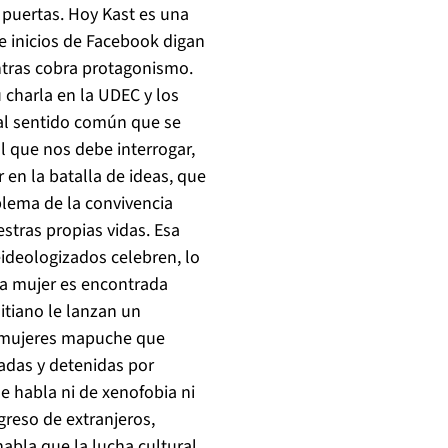
 puertas. Hoy Kast es una
 e inicios de Facebook digan
entras cobra protagonismo.
 charla en la UDEC y los
al sentido común que se
l que nos debe interrogar,
 en la batalla de ideas, que
blema de la convivencia
stras propias vidas. Esa
ideologizados celebren, lo
na mujer es encontrada
itiano le lanzan un
s mujeres mapuche que
adas y detenidas por
e habla ni de xenofobia ni
greso de extranjeros,
abla que la lucha cultural,