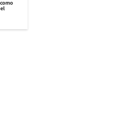
l como
el