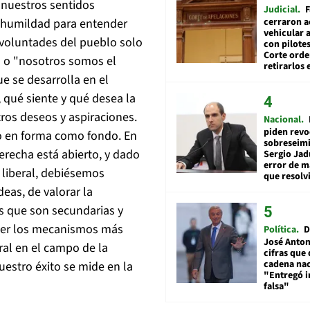
 nuestros sentidos
Judicial
F
cerraron a
 humildad para entender
vehicular a
 voluntades del pueblo solo
con pilotes
Corte ord
" o "nosotros somos el
retirarlos 
e se desarrolla en el
 qué siente y qué desea la
ros deseos y aspiraciones.
Nacional
piden revo
to en forma como fondo. En
sobreseimi
erecha está abierto, y dado
Sergio Jad
error de m
liberal, debiésemos
que resolv
eas, de valorar la
es que son secundarias y
oger los mecanismos más
Política
D
José Anton
ral en el campo de la
cifras que 
cadena nac
uestro éxito se mide en la
"Entregó 
falsa"