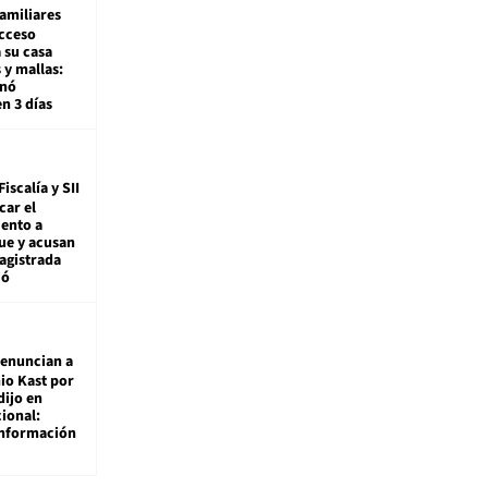
amiliares
cceso
 su casa
 y mallas:
enó
en 3 días
Fiscalía y SII
car el
ento a
ue y acusan
agistrada
ió
enuncian a
io Kast por
dijo en
ional:
información