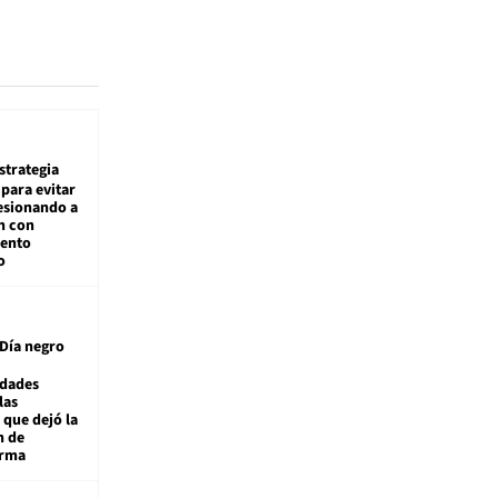
estrategia
para evitar
esionando a
n con
iento
o
Día negro
idades
las
 que dejó la
n de
orma