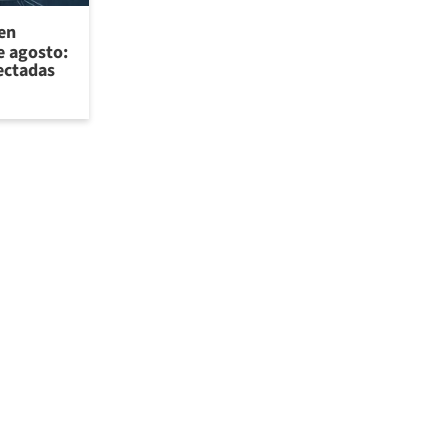
 en
e agosto:
ectadas