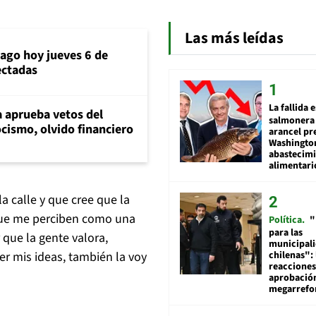
Las más leídas
iago hoy jueves 6 de
ectadas
La fallida 
 aprueba vetos del
salmonera 
cismo, olvido financiero
arancel pr
Washingto
abastecim
alimentari
a calle y que cree que la
 que me perciben como una
Política
"
para las
 que la gente valora,
municipal
chilenas": 
er mis ideas, también la voy
reacciones
aprobació
megarref