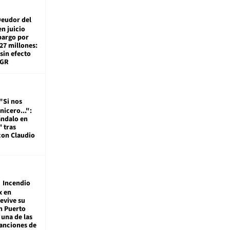
eudor del
en juicio
bargo por
27 millones:
sin efecto
TGR
"Si nos
nicero...":
ándalo en
' tras
con Claudio
Incendio
x en
revive su
n Puerto
 una de las
anciones de