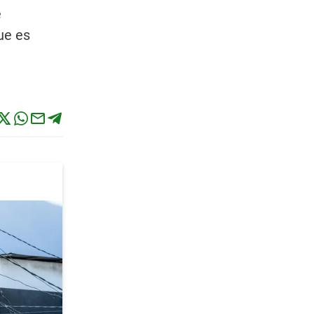
e
ue es