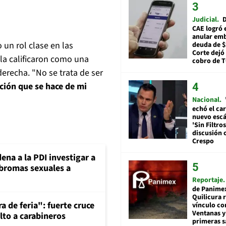
Judicial
D
CAE logró 
anular em
 un rol clase en las
deuda de $
Corte dejó 
la calificaron como una
cobro de 
derecha. "No se trata de ser
ción que se hace de mi
Nacional
echó el car
nuevo esc
'Sin Filtros
discusión 
Crespo
ena a la PDI investigar a
 bromas sexuales a
Reportaje
de Panime
Quilicura 
a de feria": fuerte cruce
vínculo co
Ventanas y
lto a carabineros
primeras s