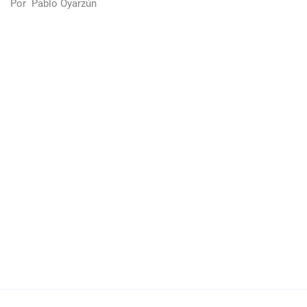
Por
Pablo Oyarzún