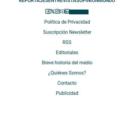
REPORTAJES
ENTREVISTAS
OPINIÓN
MUNDO
Política de Privacidad
Suscripción Newsletter
RSS
Editoriales
Breve historia del medio
¿Quiénes Somos?
Contacto
Publicidad
El Desconcierto - Fecha de Inicio: 05 - 2012 - Dirección: Providencia 2608,
of. 63. Santiago, Región Metropolitana, Chile - Teléfono: (+569) 67899269 -
Razón social: El Buen Aire SpA. - Contacto: María José Thomas,
Coordinadora General - Email:
mjosethomas@eldesconcierto.cl
- Director:
Gonzalo Badal Mella - Email:
gonzalobadal@eldesconcierto.cl