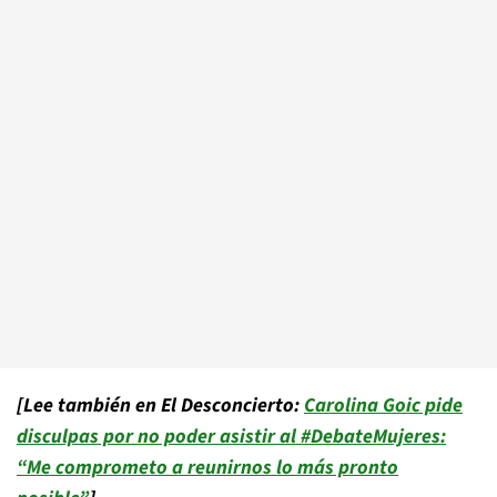
[Lee también en El Desconcierto:
Carolina Goic pide
disculpas por no poder asistir al #DebateMujeres:
“Me comprometo a reunirnos lo más pronto