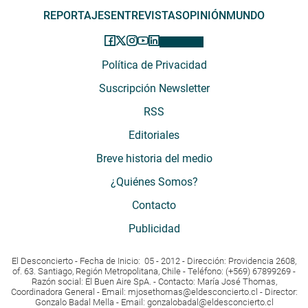
REPORTAJES
ENTREVISTAS
OPINIÓN
MUNDO
Política de Privacidad
Suscripción Newsletter
RSS
Editoriales
Breve historia del medio
¿Quiénes Somos?
Contacto
Publicidad
El Desconcierto - Fecha de Inicio: 05 - 2012 - Dirección: Providencia 2608,
of. 63. Santiago, Región Metropolitana, Chile - Teléfono: (+569) 67899269 -
Razón social: El Buen Aire SpA. - Contacto: María José Thomas,
Coordinadora General - Email:
mjosethomas@eldesconcierto.cl
- Director:
Gonzalo Badal Mella - Email:
gonzalobadal@eldesconcierto.cl