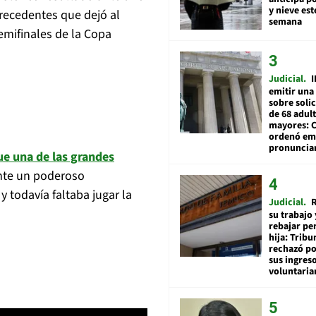
y nieve est
recedentes que dejó al
semana
emifinales de la Copa
Judicial
I
emitir una
sobre soli
de 68 adul
mayores: 
ordenó emi
pronuncia
ue una de las grandes
ante un poderoso
 todavía faltaba jugar la
Judicial
R
su trabajo 
rebajar pe
hija: Tribu
rechazó po
sus ingres
voluntari