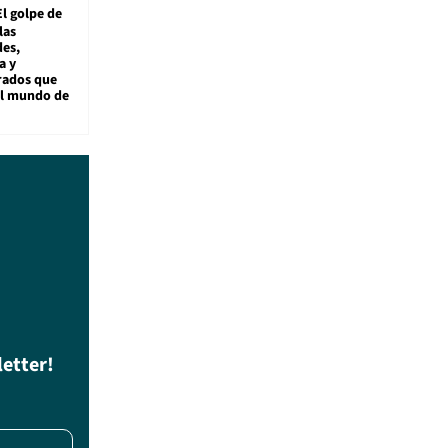
El golpe de
las
es,
a y
rados que
al mundo de
letter!