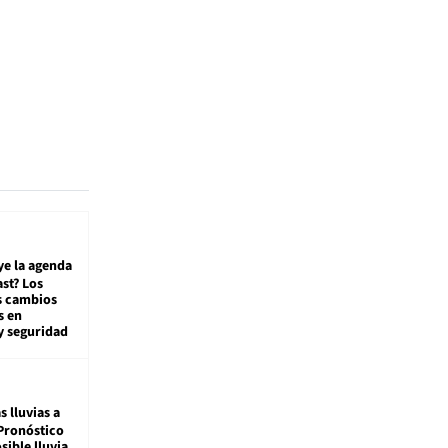
ye la agenda
st? Los
s cambios
s en
y seguridad
s lluvias a
Pronóstico
sible lluvia