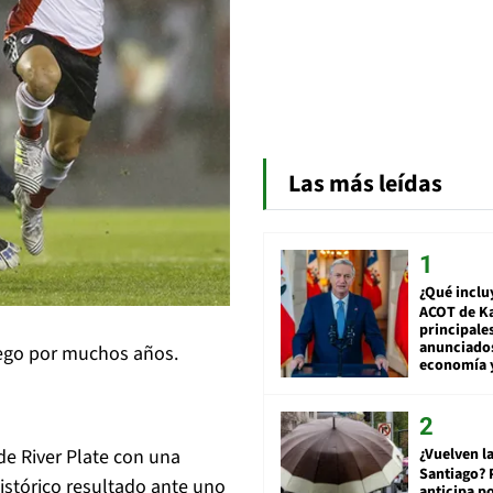
Las más leídas
¿Qué inclu
ACOT de Ka
principale
anunciado
ego por muchos años.
economía 
e River Plate con una
¿Vuelven la
Santiago? 
istórico resultado ante uno
anticipa po