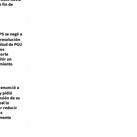
e fin de
PS se negó a
 resolución
citud de PGU
tos
Corte
tir un
miento
enunció a
y pidió
nsión de su
nal lo
r reducir
os
amente