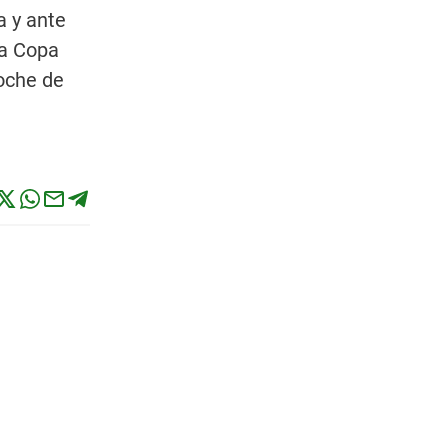
a y ante
la Copa
noche de