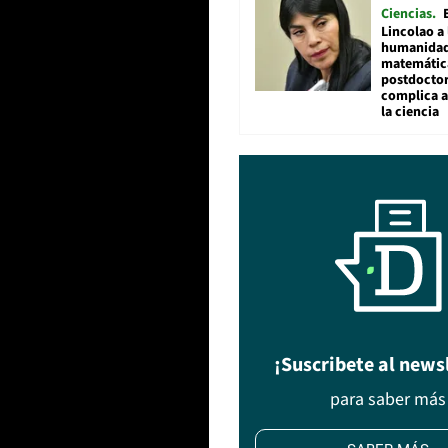
Ciencias
Lincolao a 
humanidad
matemátic
postdocto
complica 
la ciencia
¡Suscribete al news
para saber más