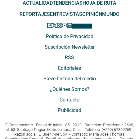
ACTUALIDAD
TENDENCIAS
HOJA DE RUTA
REPORTAJES
ENTREVISTAS
OPINIÓN
MUNDO
Política de Privacidad
Suscripción Newsletter
RSS
Editoriales
Breve historia del medio
¿Quiénes Somos?
Contacto
Publicidad
El Desconcierto - Fecha de Inicio: 05 - 2012 - Dirección: Providencia 2608,
of. 63. Santiago, Región Metropolitana, Chile - Teléfono: (+569) 67899269 -
Razón social: El Buen Aire SpA. - Contacto: María José Thomas,
Coordinadora General - Email:
mjosethomas@eldesconcierto.cl
- Director: