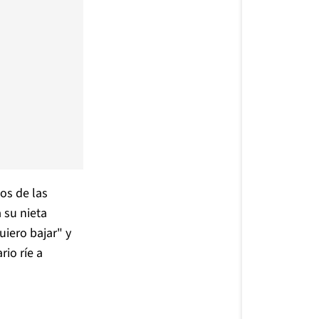
ios de las
 su nieta
iero bajar" y
io ríe a