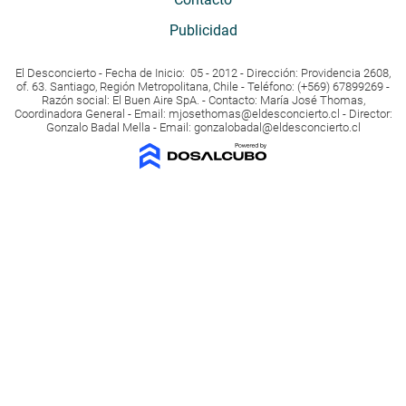
Publicidad
El Desconcierto - Fecha de Inicio: 05 - 2012 - Dirección: Providencia 2608,
of. 63. Santiago, Región Metropolitana, Chile - Teléfono: (+569) 67899269 -
Razón social: El Buen Aire SpA. - Contacto: María José Thomas,
Coordinadora General - Email:
mjosethomas@eldesconcierto.cl
- Director:
Gonzalo Badal Mella - Email:
gonzalobadal@eldesconcierto.cl