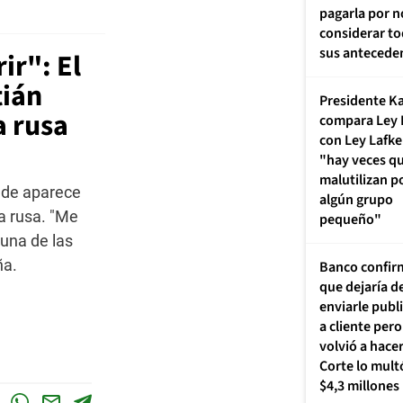
pagarla por n
considerar t
sus antecede
ir": El
tián
Presidente K
a rusa
compara Ley 
con Ley Lafk
"hay veces qu
malutilizan p
nde aparece
algún grupo
a rusa. "Me
pequeño"
guna de las
ña.
Banco confir
que dejaría d
enviarle publ
a cliente pero
volvió a hacer
Corte lo mult
$4,3 millones