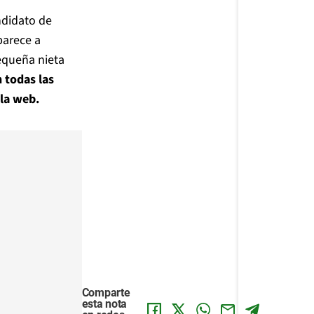
ndidato de
parece a
equeña nieta
 todas las
 la web.
Comparte
esta nota