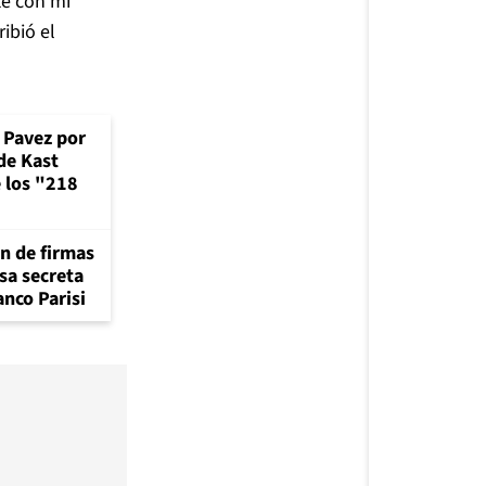
té con mi
ibió el
e Pavez por
de Kast
 los "218
ón de firmas
sa secreta
anco Parisi