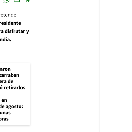
pretende
presidente
a disfrutar y
andia.
laron
 cerraban
era de
ó retirarlos
z en
de agosto:
munas
oras