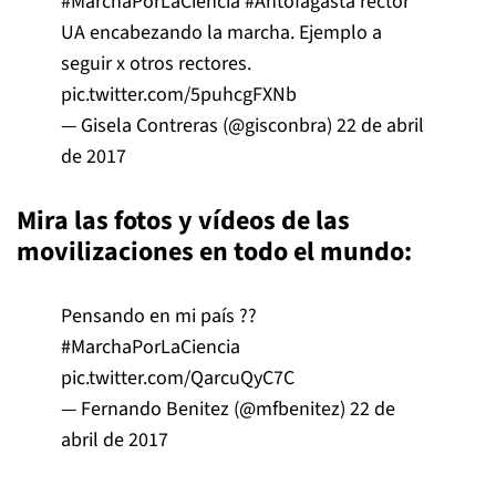
#MarchaPorLaCiencia
#Antofagasta
rector
UA encabezando la marcha. Ejemplo a
seguir x otros rectores.
pic.twitter.com/5puhcgFXNb
— Gisela Contreras (@gisconbra)
22 de abril
de 2017
Mira las fotos y vídeos de las
movilizaciones en todo el mundo:
Pensando en mi país ??
#MarchaPorLaCiencia
pic.twitter.com/QarcuQyC7C
— Fernando Benitez (@mfbenitez)
22 de
abril de 2017