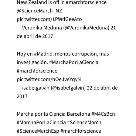
New Zealand is off in
#marchforscience
@ScienceMarch_NZ
pic.twitter.com/1PWdGeeAto
— Veronika Meduna (@VeronikaMeduna)
21
de abril de 2017
Hoy en
#Madrid
: menos corrupción, más
investigación.
#MarchaPorLaCiencia
#marchforscience
pic.twitter.com/hOeJveYqyN
— isabelgalvín (@isabelgalvin)
22 de abril de
2017
Marcha por la Ciencia Barcelona
#M4CsBcn
#MarchaPorLaCiencia
#ScienceMarch
#ScienceMarchEsp
#marchforscience