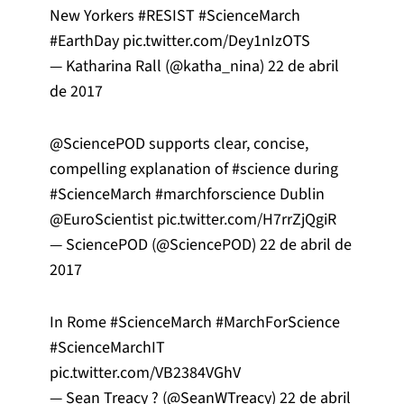
New Yorkers
#RESIST
#ScienceMarch
#EarthDay
pic.twitter.com/Dey1nIzOTS
— Katharina Rall (@katha_nina)
22 de abril
de 2017
@SciencePOD
supports clear, concise,
compelling explanation of
#science
during
#ScienceMarch
#marchforscience
Dublin
@EuroScientist
pic.twitter.com/H7rrZjQgiR
— SciencePOD (@SciencePOD)
22 de abril de
2017
In Rome
#ScienceMarch
#MarchForScience
#ScienceMarchIT
pic.twitter.com/VB2384VGhV
— Sean Treacy ? (@SeanWTreacy)
22 de abril