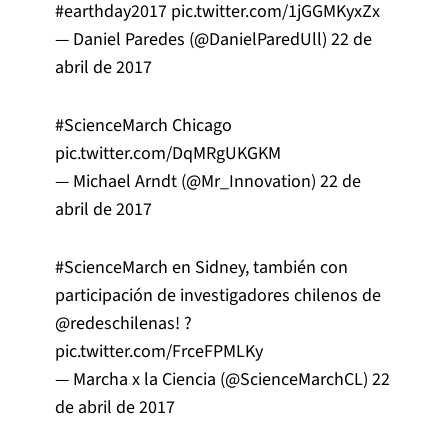
#earthday2017
pic.twitter.com/1jGGMKyxZx
— Daniel Paredes (@DanielParedUll)
22 de
abril de 2017
#ScienceMarch
Chicago
pic.twitter.com/DqMRgUKGKM
— Michael Arndt (@Mr_Innovation)
22 de
abril de 2017
#ScienceMarch
en Sidney, también con
participación de investigadores chilenos de
@redeschilenas
! ?
pic.twitter.com/FrceFPMLKy
— Marcha x la Ciencia (@ScienceMarchCL)
22
de abril de 2017