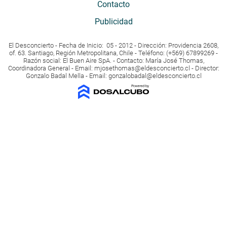
Contacto
Publicidad
El Desconcierto - Fecha de Inicio: 05 - 2012 - Dirección: Providencia 2608,
of. 63. Santiago, Región Metropolitana, Chile - Teléfono: (+569) 67899269 -
Razón social: El Buen Aire SpA. - Contacto: María José Thomas,
Coordinadora General - Email:
mjosethomas@eldesconcierto.cl
- Director:
Gonzalo Badal Mella - Email:
gonzalobadal@eldesconcierto.cl