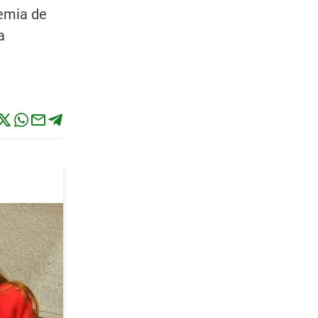
demia de
a