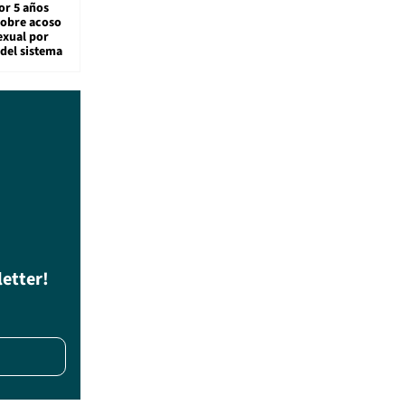
or 5 años
sobre acoso
exual por
del sistema
letter!