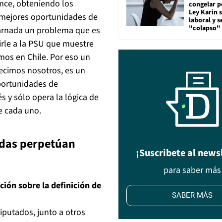
imce, obteniendo los
congelar p
Ley Karin 
 mejores oportunidades de
laboral y s
"colapso" 
arnada un problema que es
irle a la PSU que muestre
mos en Chile. Por eso un
ecimos nosotros, es un
portunidades de
s y sólo opera la lógica de
de cada uno.
adas perpetúan
¡Suscribete al news
para saber más
ción sobre la definición de
SABER MÁS
iputados, junto a otros