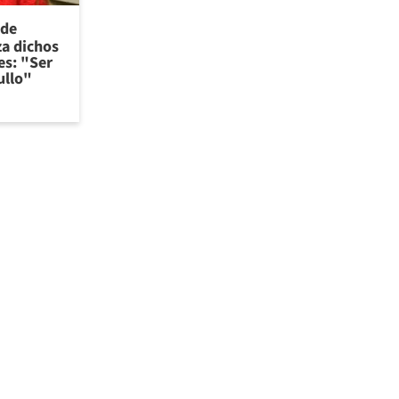
 de
za dichos
es: "Ser
ullo"