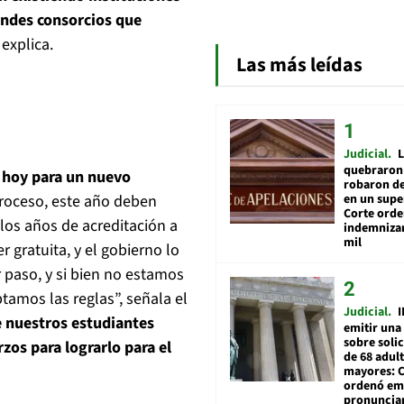
andes consorcios que
, explica.
Las más leídas
Judicial
L
quebraron 
 hoy para un nuevo
robaron de
en un sup
proceso, este año deben
Corte ord
los años de acreditación a
indemnizar
mil
 gratuita, y el gobierno lo
 paso, y si bien no estamos
tamos las reglas”, señala el
Judicial
I
ue nuestros estudiantes
emitir una
sobre soli
zos para lograrlo para el
de 68 adul
mayores: 
ordenó emi
pronuncia