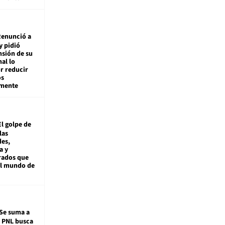
enunció a
y pidió
nsión de su
nal lo
r reducir
os
amente
El golpe de
las
es,
a y
rados que
al mundo de
Se suma a
: PNL busca