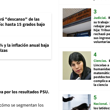
Judicial
R
rá "descanso" de las
su trabajo 
río: hasta 15 grados bajo
rebajar pe
hija: Tribu
rechazó po
sus ingres
voluntari
% y la inflación anual baja
lzas
Ciencias
Lincolao a 
humanidad
matemátic
postdocto
complica 
la ciencia
va por los resultados PSU.
Nacional
r cómo se segmentan los
los latidos