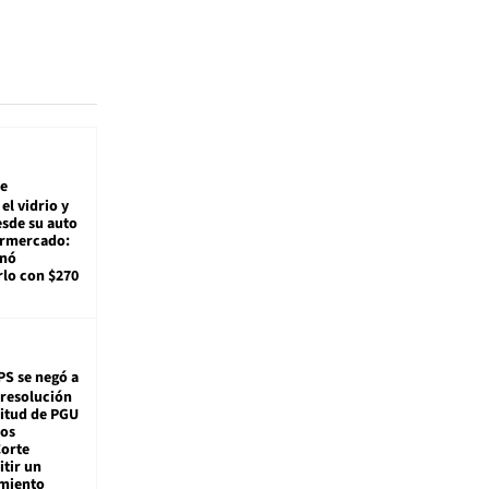
e
el vidrio y
sde su auto
ermercado:
enó
lo con $270
PS se negó a
 resolución
citud de PGU
tos
Corte
tir un
miento