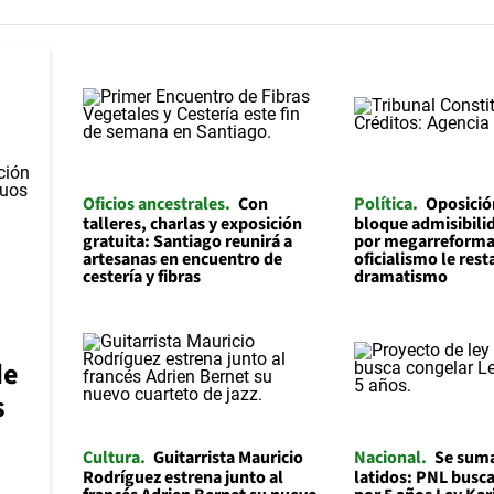
Oficios ancestrales
Con
Política
Oposició
talleres, charlas y exposición
bloque admisibilid
gratuita: Santiago reunirá a
por megarreforma
artesanas en encuentro de
oficialismo le rest
cestería y fibras
dramatismo
de
s
Cultura
Guitarrista Mauricio
Nacional
Se suma
Rodríguez estrena junto al
latidos: PNL busc