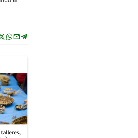
ando al
talleres,