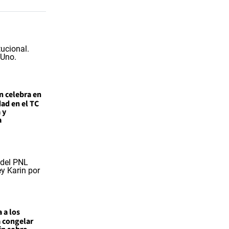
n celebra en
ad en el TC
 y
a
 a los
a congelar