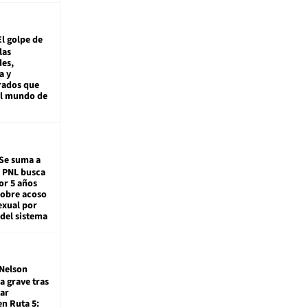
El golpe de
las
es,
a y
rados que
al mundo de
Se suma a
: PNL busca
or 5 años
sobre acoso
exual por
del sistema
Nelson
a grave tras
ar
en Ruta 5: