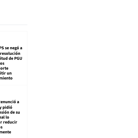
PS se negó a
 resolución
citud de PGU
tos
Corte
tir un
miento
enunció a
y pidió
nsión de su
nal lo
r reducir
os
amente