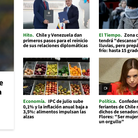
Hito
Chile y Venezuela dan
El Tiempo
Zona c
primeros pasos para el reinicio
tendrá "descanso"
de sus relaciones diplomáticas
lluvias, pero prep
frío: hasta 15 grad
e
a
Economía
IPC de julio sube
Política
Confeder
0,1% y la inflación anual baja a
feriantes de Chile
3,5%: alimentos impulsan las
dichos de senador
alzas
Flores: "Ser mujer 
un orgullo"