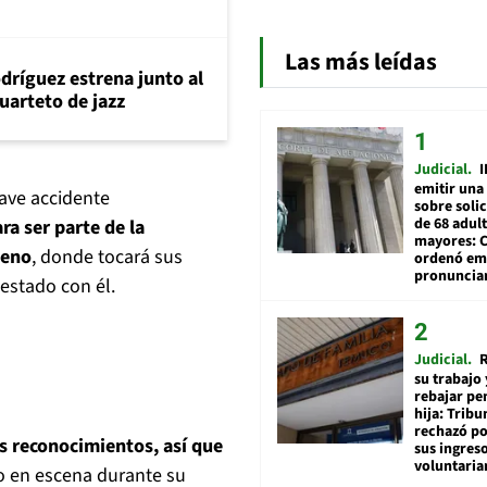
Las más leídas
dríguez estrena junto al
uarteto de jazz
Judicial
I
emitir una
rave accidente
sobre soli
de 68 adul
ra ser parte de la
mayores: 
leno
, donde tocará sus
ordenó emi
pronuncia
estado con él.
Judicial
R
su trabajo 
rebajar pe
hija: Tribu
rechazó po
s reconocimientos, así que
sus ingres
voluntari
o en escena durante su