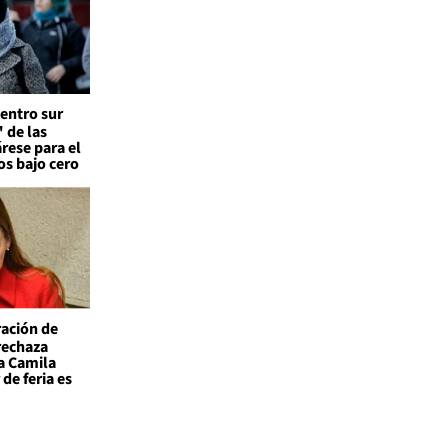
entro sur
 de las
árese para el
os bajo cero
ación de
 rechaza
a Camila
de feria es