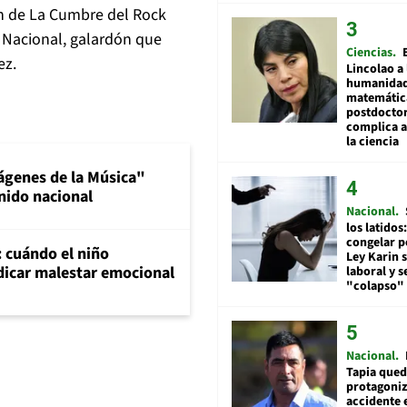
ión de La Cumbre del Rock
 Nacional, galardón que
Ciencias
ez.
Lincolao a 
humanidad
matemátic
postdocto
complica 
la ciencia
ágenes de la Música"
nido nacional
Nacional
los latidos
congelar p
: cuándo el niño
Ley Karin 
dicar malestar emocional
laboral y s
"colapso" 
Nacional
Tapia qued
protagoniz
accidente 