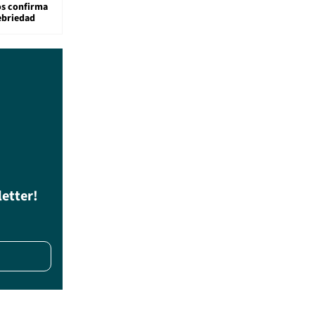
os confirma
ebriedad
letter!