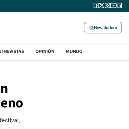
Newsletters
NTREVISTAS
OPINIÓN
MUNDO
en
leno
estival,