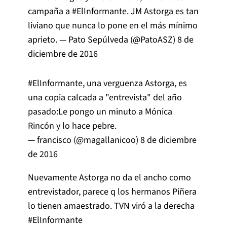
campaña a
#ElInformante
. JM Astorga es tan
liviano que nunca lo pone en el más mínimo
aprieto. — Pato Sepúlveda (@PatoASZ)
8 de
diciembre de 2016
#ElInformante
, una verguenza Astorga, es
una copia calcada a "entrevista" del año
pasado:Le pongo un minuto a Mónica
Rincón y lo hace pebre.
— francisco (@magallanicoo)
8 de diciembre
de 2016
Nuevamente Astorga no da el ancho como
entrevistador, parece q los hermanos Piñera
lo tienen amaestrado. TVN viró a la derecha
#ElInformante