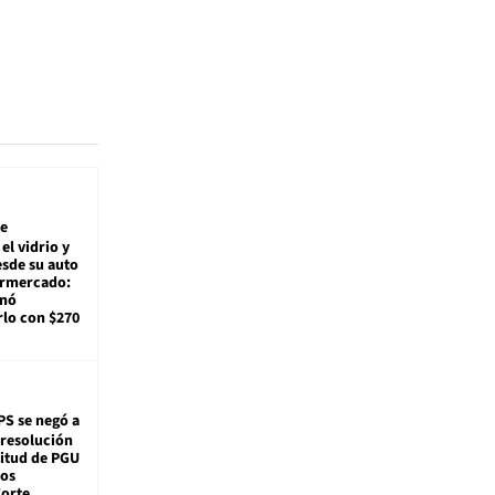
e
el vidrio y
sde su auto
ermercado:
enó
lo con $270
PS se negó a
 resolución
citud de PGU
tos
Corte