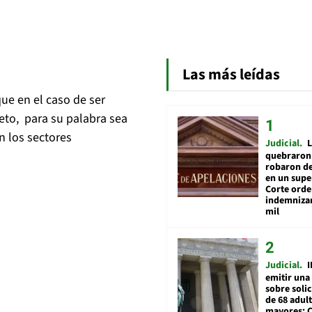
Las más leídas
ue en el caso de ser
eto, para su palabra sea
 los sectores
Judicial
L
quebraron 
robaron de
en un sup
Corte ord
indemnizar
mil
Judicial
I
emitir una
sobre soli
de 68 adul
mayores: 