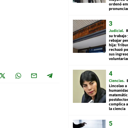
ordenó emi
pronuncia
Judicial
R
su trabajo 
rebajar pe
hija: Tribu
rechazó po
sus ingres
voluntari
Ciencias
Lincolao a 
humanidad
matemátic
postdocto
complica 
la ciencia