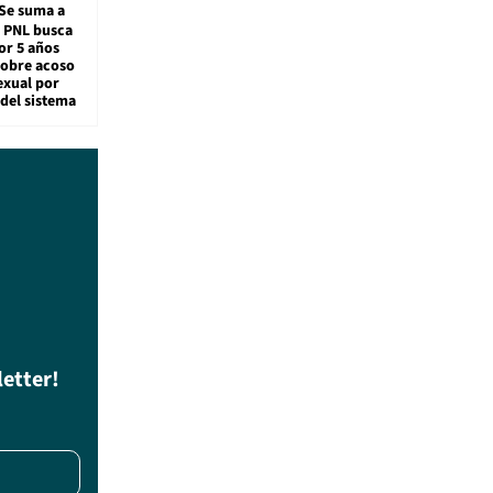
Se suma a
: PNL busca
or 5 años
sobre acoso
exual por
del sistema
letter!