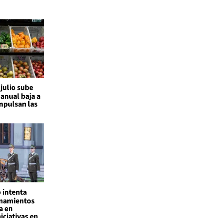
 julio sube
 anual baja a
mpulsan las
 intenta
onamientos
a en
iciativas en