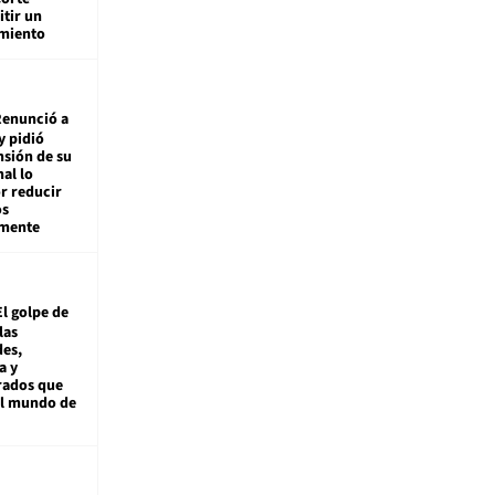
tir un
miento
enunció a
y pidió
nsión de su
nal lo
r reducir
os
amente
El golpe de
las
es,
a y
rados que
al mundo de