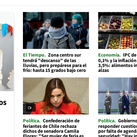
El Tiempo
Zona centro sur
Economía
IPC de
tendrá "descanso" de las
0,1% y la inflación
lluvias, pero prepárese para el
3,5%: alimentos i
frío: hasta 15 grados bajo cero
alzas
os
Política
Confederación de
Política
Gobierno
feriantes de Chile rechaza
responder cuesti
dichos de senadora Camila
por falta de agend
Flores: "Ser mujer de feria es
seguridad: "Hay in