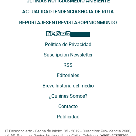
ÚLTIMAS NOTICIAS
MEDIO AMBIENTE
ACTUALIDAD
TENDENCIAS
HOJA DE RUTA
REPORTAJES
ENTREVISTAS
OPINIÓN
MUNDO
Política de Privacidad
Suscripción Newsletter
RSS
Editoriales
Breve historia del medio
¿Quiénes Somos?
Contacto
Publicidad
El Desconcierto - Fecha de Inicio: 05 - 2012 - Dirección: Providencia 2608,
of. 63. Santiago, Región Metropolitana, Chile - Teléfono: (+569) 67899269 -