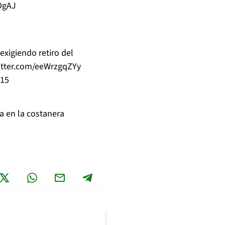
jDgAJ
xigiendo retiro del
witter.com/eeWrzgqZYy
015
a
en la costanera