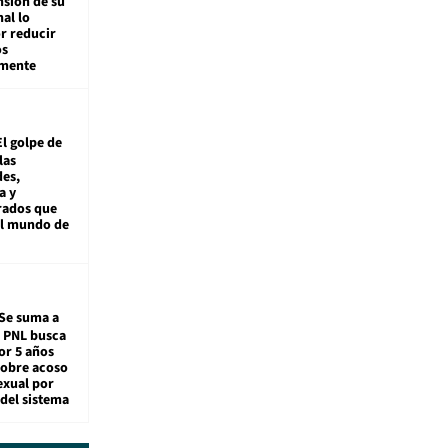
nsión de su
nal lo
r reducir
os
amente
El golpe de
las
es,
a y
rados que
al mundo de
Se suma a
: PNL busca
or 5 años
sobre acoso
exual por
del sistema