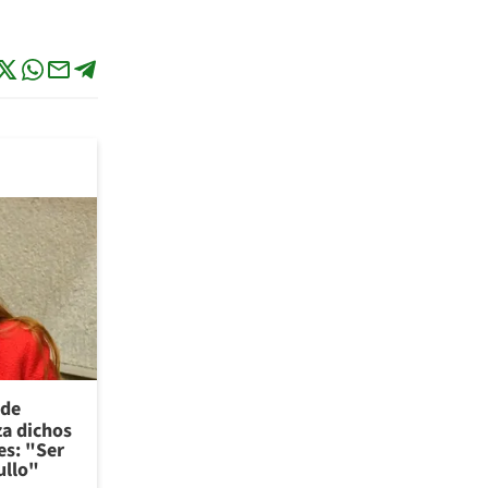
 de
za dichos
es: "Ser
ullo"