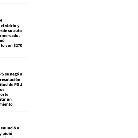
e
el vidrio y
sde su auto
ermercado:
enó
lo con $270
PS se negó a
 resolución
citud de PGU
tos
Corte
tir un
miento
enunció a
y pidió