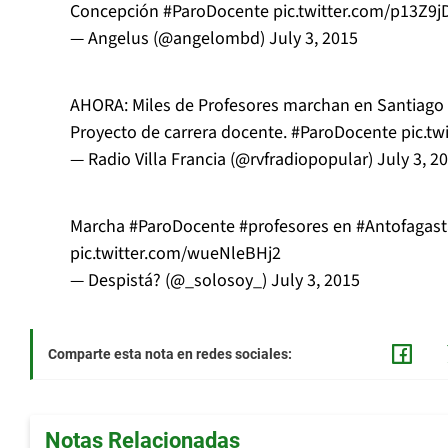
Concepción
#ParoDocente
pic.twitter.com/p13Z9
— Angelus (@angelombd)
July 3, 2015
AHORA: Miles de Profesores marchan en Santiago e
Proyecto de carrera docente.
#ParoDocente
pic.t
— Radio Villa Francia (@rvfradiopopular)
July 3, 2
Marcha
#ParoDocente
#profesores
en
#Antofagast
pic.twitter.com/wueNleBHj2
— Despistá? (@_solosoy_)
July 3, 2015
Comparte esta nota en redes sociales:
Notas Relacionadas