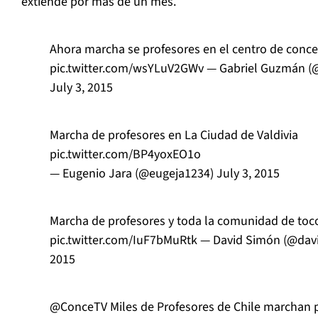
extiende por más de un mes.
Ahora marcha se profesores en el centro de conc
pic.twitter.com/wsYLuV2GWv
— Gabriel Guzmán (
July 3, 2015
Marcha de profesores en La Ciudad de Valdivia
pic.twitter.com/BP4yoxEO1o
— Eugenio Jara (@eugeja1234)
July 3, 2015
Marcha de profesores y toda la comunidad de toco
pic.twitter.com/IuF7bMuRtk
— David Simón (@dav
2015
@ConceTV
Miles de Profesores de Chile marchan p