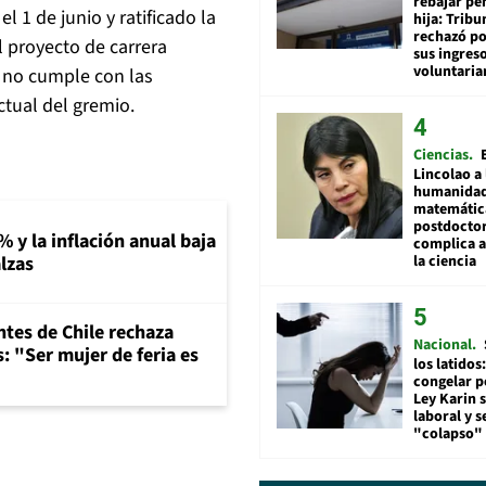
rebajar pe
 1 de junio y ratificado la
hija: Tribu
rechazó po
 proyecto de carrera
sus ingres
voluntari
r no cumple con las
ctual del gremio.
Ciencias
Lincolao a 
humanidad
matemátic
postdocto
% y la inflación anual baja
complica 
la ciencia
lzas
ntes de Chile rechaza
Nacional
: "Ser mujer de feria es
los latidos
congelar p
Ley Karin 
laboral y s
"colapso" 