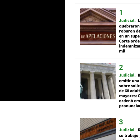
Judicial
L
quebraron 
robaron de
en un sup
Corte ord
indemnizar
mil
Judicial
I
emitir una
sobre soli
de 68 adul
mayores: 
ordenó emi
pronuncia
Judicial
R
su trabajo 