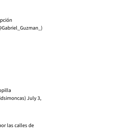
epción
@Gabriel_Guzman_)
pilla
idsimoncas)
July 3,
or las calles de