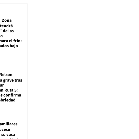
Zona
 tendrá
 de las
ro
ara el frío:
rados bajo
Nelson
a grave tras
ar
en Ruta 5:
os confirma
ebriedad
amiliares
cceso
 su casa