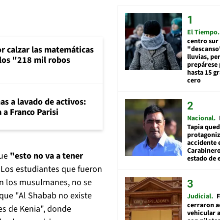
El Tiempo
centro sur
or calzar las matemáticas
"descanso"
lluvias, pe
 los "218 mil robos
prepárese p
hasta 15 g
cero
mas a lavado de activos:
 a Franco Parisi
Nacional
Tapia qued
protagoniz
accidente 
Carabiner
que
"esto no va a tener
estado de 
. Los estudiantes que fueron
on los musulmanes, no se
n que "Al Shabab no existe
Judicial
F
cerraron a
es de Kenia", donde
vehicular a