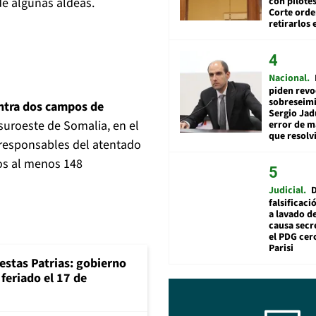
con pilotes
e algunas aldeas.
Corte ord
retirarlos 
Nacional
piden revo
sobreseimi
tra dos campos de
Sergio Jad
suroeste de Somalia, en el
error de m
que resolv
 responsables del atentado
tos al menos 148
Judicial
falsificaci
a lavado de
causa secr
el PDG cer
Parisi
iestas Patrias: gobierno
feriado el 17 de