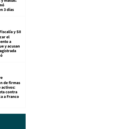
 y mallas:
enó
en 3 días
Fiscalía y SII
car el
ento a
ue y acusan
agistrada
ió
De
ón de firmas
 activos:
eta contra
ca a Franco