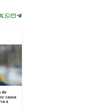
n de
os: causa
rca a