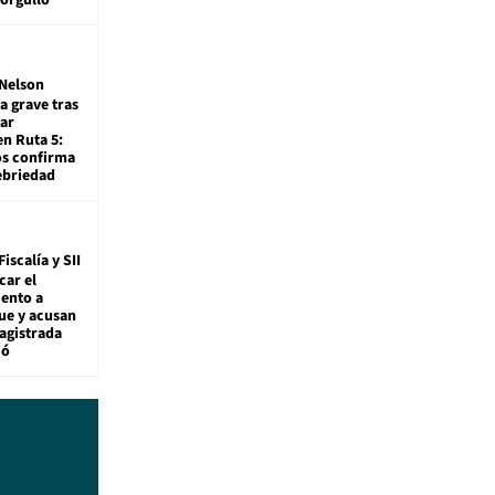
Nelson
a grave tras
ar
en Ruta 5:
os confirma
ebriedad
Fiscalía y SII
car el
ento a
ue y acusan
agistrada
ió