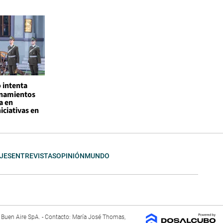
 intenta
onamientos
a en
iciativas en
JES
ENTREVISTAS
OPINIÓN
MUNDO
El Buen Aire SpA. - Contacto: María José Thomas,