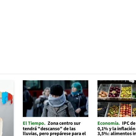
El Tiempo
Zona centro sur
Economía
IPC de
tendrá "descanso" de las
0,1% y la inflación
lluvias, pero prepárese para el
3,5%: alimentos i