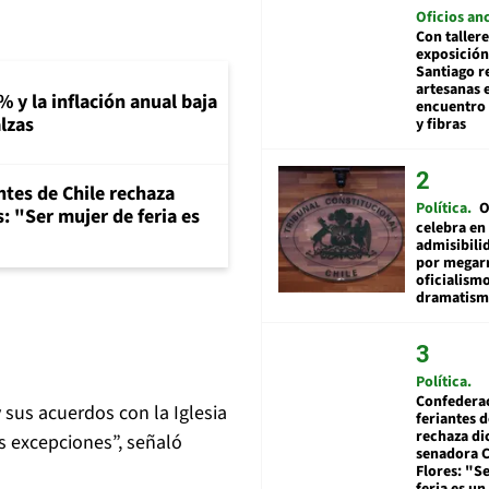
Oficios an
Con tallere
exposición
Santiago r
artesanas 
% y la inflación anual baja
encuentro 
lzas
y fibras
ntes de Chile rechaza
Política
O
: "Ser mujer de feria es
celebra en
admisibili
por megar
oficialismo
dramatis
Política
Confedera
 sus acuerdos con la Iglesia
feriantes d
rechaza di
s excepciones”, señaló
senadora 
Flores: "S
feria es un