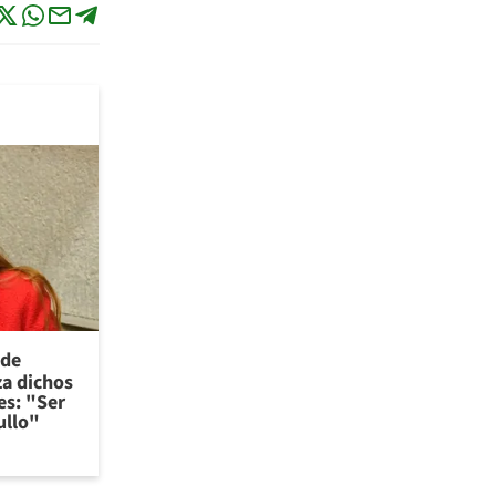
 de
za dichos
es: "Ser
ullo"