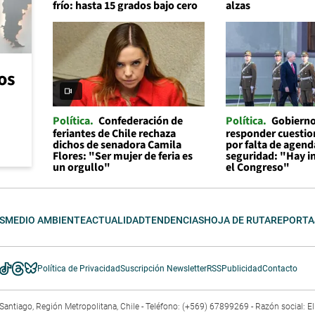
frío: hasta 15 grados bajo cero
alzas
os
Política
Confederación de
Política
Gobierno
feriantes de Chile rechaza
responder cuesti
dichos de senadora Camila
por falta de agend
Flores: "Ser mujer de feria es
seguridad: "Hay in
un orgullo"
el Congreso"
S
MEDIO AMBIENTE
ACTUALIDAD
TENDENCIAS
HOJA DE RUTA
REPORTA
Política de Privacidad
Suscripción Newsletter
RSS
Publicidad
Contacto
3. Santiago, Región Metropolitana, Chile - Teléfono: (+569) 67899269 - Razón social: 