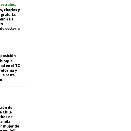
cestrales
s, charlas y
 gratuita:
eunirá a
en
de cestería
posición
 bloque
dad en el TC
reforma y
 le resta
mo
ción de
e Chile
chos de
Camila
er mujer de
 orgullo"