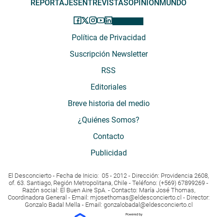
REPORTAJES
ENTREVISTAS
OPINIÓN
MUNDO
Política de Privacidad
Suscripción Newsletter
RSS
Editoriales
Breve historia del medio
¿Quiénes Somos?
Contacto
Publicidad
El Desconcierto - Fecha de Inicio: 05 - 2012 - Dirección: Providencia 2608,
of. 63. Santiago, Región Metropolitana, Chile - Teléfono: (+569) 67899269 -
Razón social: El Buen Aire SpA. - Contacto: María José Thomas,
Coordinadora General - Email:
mjosethomas@eldesconcierto.cl
- Director:
Gonzalo Badal Mella - Email:
gonzalobadal@eldesconcierto.cl