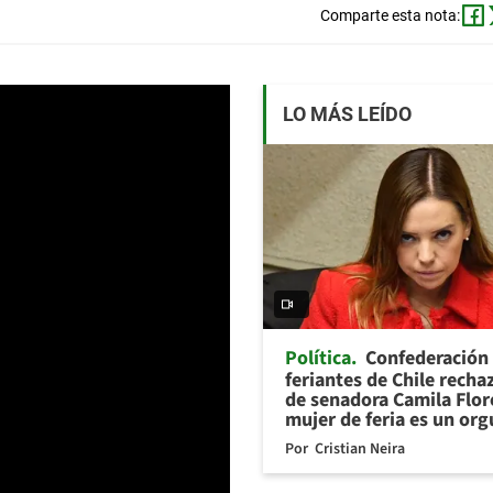
Comparte esta nota:
LO MÁS LEÍDO
Política
Confederación
feriantes de Chile recha
de senadora Camila Flor
mujer de feria es un org
Por
Cristian Neira