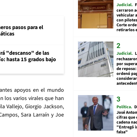
Judicial
F
cerraron a
vehicular a
con pilotes
Corte ord
eros pasos para el
retirarlos 
máticas
rá "descanso" de las
Judicial
L
río: hasta 15 grados bajo
rechazaron
por supera
de reposo:
ordenó pag
considerar
anteceden
tantes apoyos en el mundo
en los varios virales que han
la Vallejo, Giorgio Jackson,
Política
D
José Anton
Campos, Sara Larraín y Joe
cifras que 
cadena nac
"Entregó 
falsa"