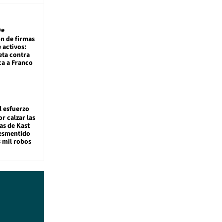
De
ón de firmas
 activos:
eta contra
ca a Franco
l esfuerzo
r calzar las
s de Kast
desmentido
8 mil robos