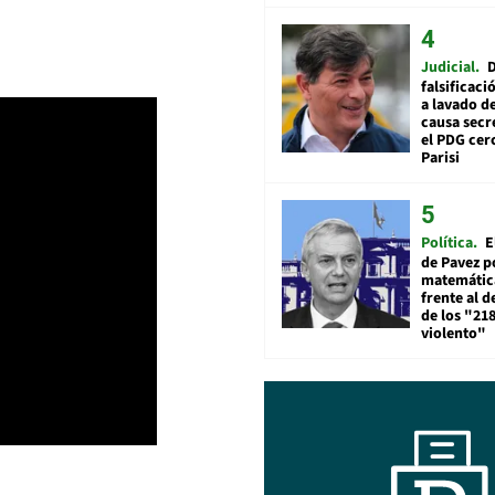
Judicial
falsificaci
a lavado de
causa secr
el PDG cer
Parisi
Política
E
de Pavez po
matemática
frente al 
de los "21
violento"