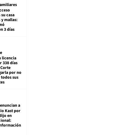
amiliares
cceso
 su casa
 y mallas:
enó
en 3 días
e
 licencia
r 338 días
 Corte
arla por no
 todos sus
tes
enuncian a
io Kast por
dijo en
ional:
información