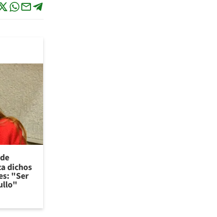
 de
za dichos
es: "Ser
ullo"