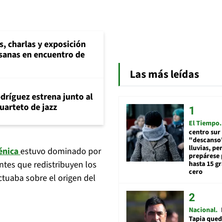
s, charlas y exposición
esanas en encuentro de
Las más leídas
dríguez estrena junto al
uarteto de jazz
El Tiempo
centro sur
"descanso"
lluvias, pe
énica
estuvo dominado por
prepárese p
antes que redistribuyen los
hasta 15 g
cero
ctuaba sobre el origen del
Nacional
Tapia qued