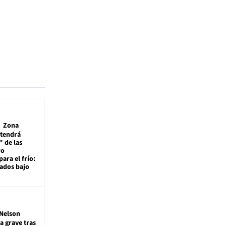
Zona
 tendrá
 de las
ro
ara el frío:
rados bajo
Nelson
a grave tras