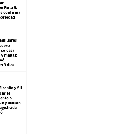
ar
en Ruta 5:
os confirma
ebriedad
amiliares
cceso
 su casa
 y mallas:
enó
en 3 días
Fiscalía y SII
car el
ento a
ue y acusan
agistrada
ió