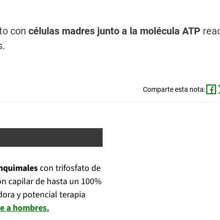
nto con
células madres junto a la molécula ATP
rea
s.
Comparte esta nota:
nquimales
con trifosfato de
ón capilar de hasta un 100%
ra y potencial terapia
e a hombres.