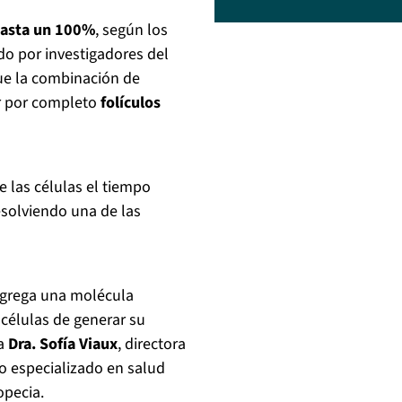
hasta un 100%
, según los
do por investigadores del
ue la combinación de
r por completo
folículos
e las células el tiempo
esolviendo una de las
 agrega una molécula
 células de generar su
la
Dra. Sofía Viaux
, directora
ro especializado en salud
opecia.