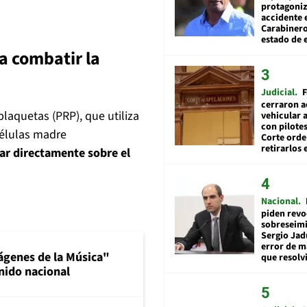
protagoniz
accidente 
Carabiner
estado de 
a combatir la
Judicial
F
cerraron a
plaquetas (PRP), que utiliza
vehicular a
con pilotes
células madre
Corte ord
retirarlos 
ar directamente sobre el
Nacional
piden revo
sobreseimi
Sergio Jad
error de m
ágenes de la Música"
que resolv
nido nacional