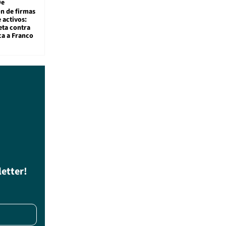
De
ón de firmas
 activos:
eta contra
ca a Franco
letter!