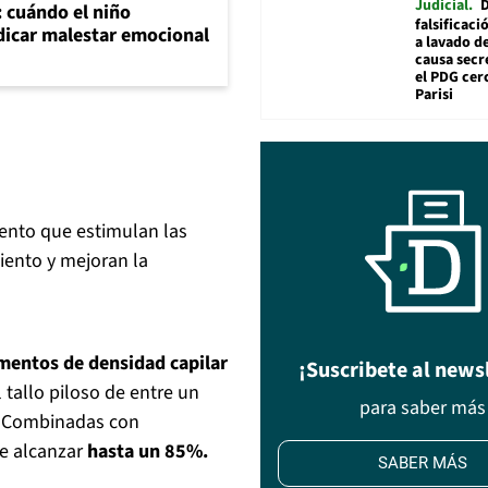
Judicial
: cuándo el niño
falsificaci
dicar malestar emocional
a lavado de
causa secr
el PDG cer
Parisi
iento que estimulan las
iento y mejoran la
mentos de densidad capilar
¡Suscribete al news
 tallo piloso de entre un
para saber más
a. Combinadas con
de alcanzar
hasta un 85%.
SABER MÁS