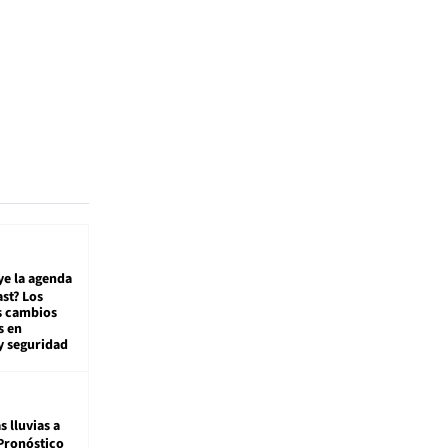
ye la agenda
st? Los
s cambios
s en
y seguridad
s lluvias a
Pronóstico