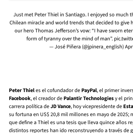
Just met Peter Thiel in Santiago. I enjoyed so much 
Chilean miracle and world trends that decided to give 
our hero Thomas Jefferson’s vow: “I have sworn etern
form of tyranny over the mind of man”.
pic.twi
— José Piñera (@jpinera_english)
Apr
Peter Thiel
es el cofundador de
PayPal
, el primer inve
Facebook
, el creador de
Palantir Technologies
y el prin
carrera política de
JD Vance
, hoy vicepresidente de
Est
su fortuna en US$ 20,8 mil millones en mayo de 2025; 
que define a Thiel es una tesis que lleva quince años r
distintos reportes han ido reconstruyendo a través de g