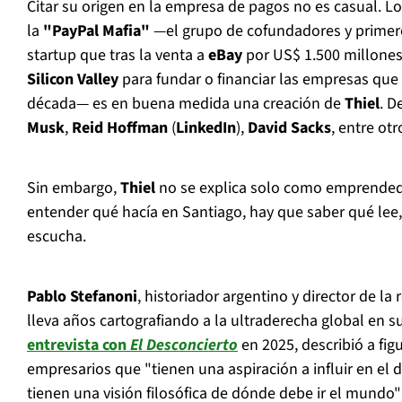
Citar su origen en la empresa de pagos no es casual. 
la
"PayPal Mafia"
—el grupo de cofundadores y prime
startup que tras la venta a
eBay
por US$ 1.500 millones
Silicon Valley
para fundar o financiar las empresas que d
década— es en buena medida una creación de
Thiel
. D
Musk
,
Reid Hoffman
(
LinkedIn
),
David Sacks
, entre otr
Sin embargo,
Thiel
no se explica solo como emprendedo
entender qué hacía en Santiago, hay que saber qué lee,
escucha.
Pablo Stefanoni
, historiador argentino y director de la 
lleva años cartografiando a la ultraderecha global en s
entrevista con
El Desconcierto
en 2025, describió a fi
empresarios que "tienen una aspiración a influir en el d
tienen una visión filosófica de dónde debe ir el mundo