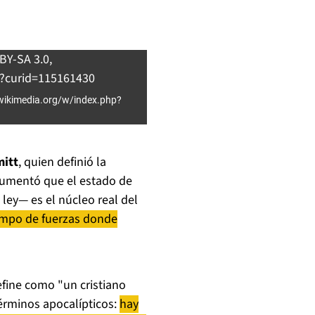
.wikimedia.org/w/index.php?
mitt
, quien definió la
rgumentó que el estado de
ley— es el núcleo real del
ampo de fuerzas donde
fine como "un cristiano
érminos apocalípticos:
hay