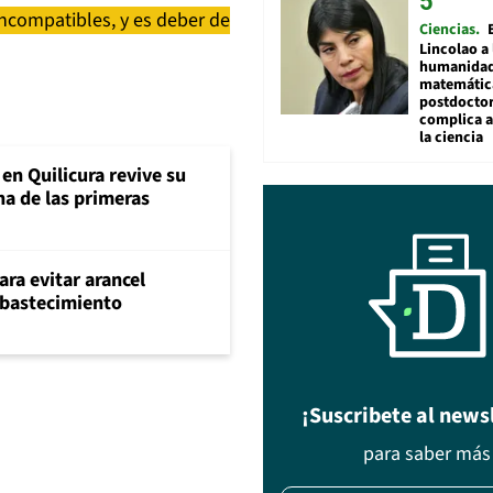
incompatibles, y es deber de
Ciencias
Lincolao a 
humanidad
matemátic
postdocto
complica 
la ciencia
en Quilicura revive su
na de las primeras
ara evitar arancel
abastecimiento
¡Suscribete al news
para saber más