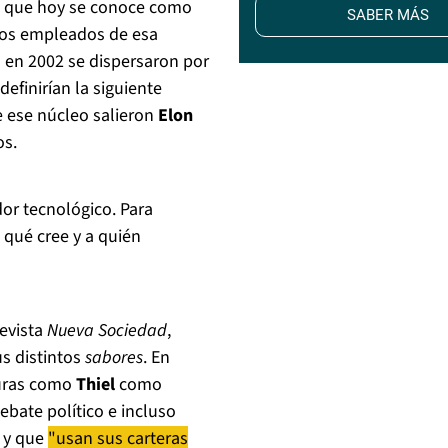
Lo que hoy se conoce como
SABER MÁS
ros empleados de esa
 en 2002 se dispersaron por
efinirían la siguiente
e ese núcleo salieron
Elon
os.
r tecnológico. Para
 qué cree y a quién
revista
Nueva Sociedad
,
us distintos
sabores
. En
guras como
Thiel
como
ebate político e incluso
" y que
"usan sus carteras