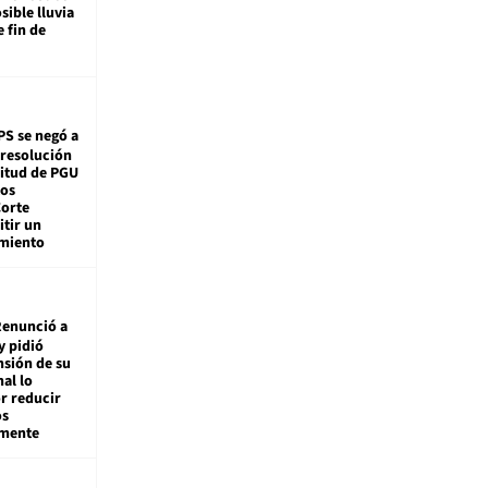
sible lluvia
e fin de
PS se negó a
 resolución
citud de PGU
tos
Corte
tir un
miento
enunció a
y pidió
nsión de su
nal lo
r reducir
os
amente