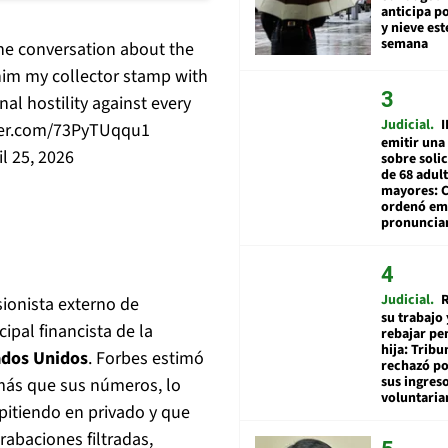
anticipa po
y nieve est
semana
the conversation about the
him my collector stamp with
al hostility against every
Judicial
I
tter.com/73PyTUqqu1
emitir una
il 25, 2026
sobre soli
de 68 adul
mayores: 
ordenó emi
pronuncia
Judicial
R
rsionista externo de
su trabajo 
cipal financista de la
rebajar pe
hija: Tribu
ados Unidos
. Forbes estimó
rechazó po
sus ingres
más que sus números, lo
voluntari
epitiendo en privado y que
rabaciones filtradas,