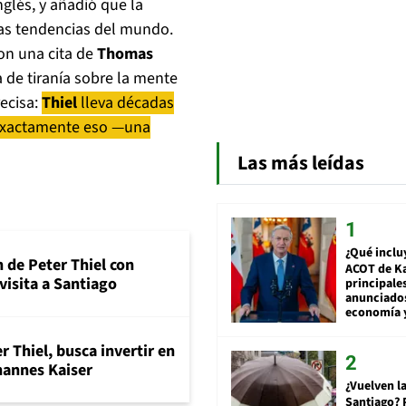
inglés, y añadió que la
vas tendencias del mundo.
con una cita de
Thomas
 de tiranía sobre la mente
ecisa:
Thiel
lleva décadas
 exactamente eso —una
Las más leídas
¿Qué inclu
 de Peter Thiel con
ACOT de Ka
visita a Santiago
principale
anunciado
economía 
r Thiel, busca invertir en
hannes Kaiser
¿Vuelven la
Santiago? 