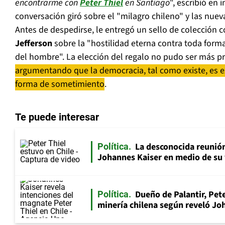
encontrarme con
Peter Thiel
en Santiago
", escribió en 
conversación giró sobre el "milagro chileno" y las nue
Antes de despedirse, le entregó un sello de colección 
Jefferson
sobre la "hostilidad eterna contra toda forma
del hombre". La elección del regalo no pudo ser más pr
argumentando que la democracia, tal como existe, es
forma de sometimiento
.
Te puede interesar
La desconocida reunión
Política
Johannes Kaiser en medio de su 
Dueño de Palantir, Pete
Política
minería chilena según reveló Jo