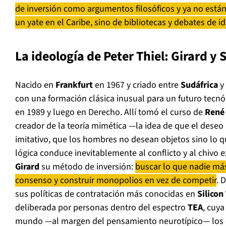
de inversión como argumentos filosóficos y ya no está
un yate en el Caribe, sino de bibliotecas y debates de i
La ideología de Peter Thiel: Girard y 
Nacido en
Frankfurt
en 1967 y criado entre
Sudáfrica
y
con una formación clásica inusual para un futuro tecnó
en 1989 y luego en Derecho. Allí tomó el curso de
René 
creador de la teoría mimética —la idea de que el dese
imitativo, que los hombres no desean objetos sino lo q
lógica conduce inevitablemente al conflicto y al chivo 
Girard
su método de inversión:
buscar lo que nadie más
consenso y construir monopolios en vez de competir
. 
sus políticas de contratación más conocidas en
Silicon
deliberada por personas dentro del espectro
TEA
, cuya
mundo —al margen del pensamiento neurotípico— los co