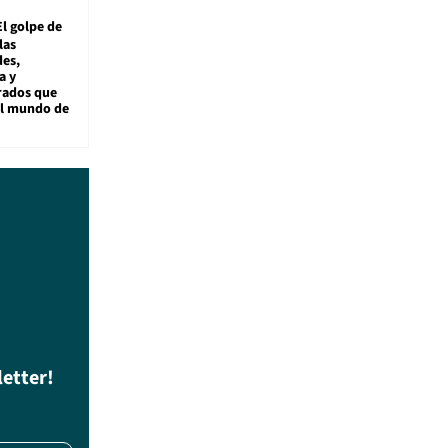
El golpe de
las
es,
a y
rados que
al mundo de
letter!