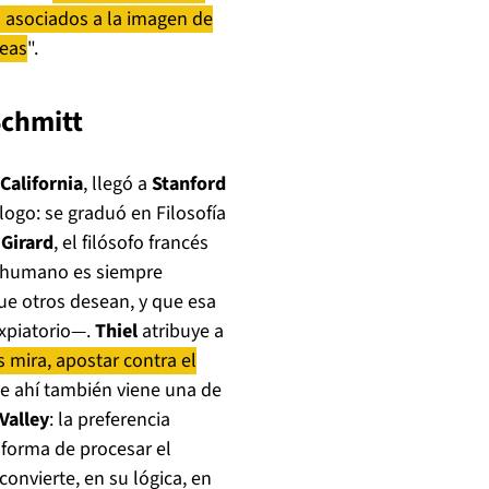
n asociados a la imagen de
deas
".
Schmitt
California
, llegó a
Stanford
logo: se graduó en Filosofía
Girard
, el filósofo francés
o humano es siempre
ue otros desean, y que esa
expiatorio—.
Thiel
atribuye a
 mira, apostar contra el
De ahí también viene una de
 Valley
: la preferencia
 forma de procesar el
nvierte, en su lógica, en