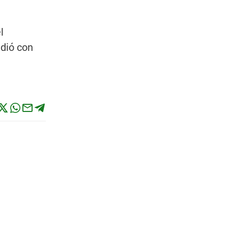
l
dió con