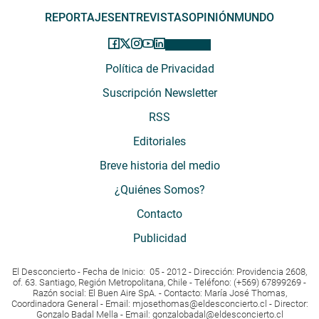
REPORTAJES
ENTREVISTAS
OPINIÓN
MUNDO
Política de Privacidad
Suscripción Newsletter
RSS
Editoriales
Breve historia del medio
¿Quiénes Somos?
Contacto
Publicidad
El Desconcierto - Fecha de Inicio: 05 - 2012 - Dirección: Providencia 2608,
of. 63. Santiago, Región Metropolitana, Chile - Teléfono: (+569) 67899269 -
Razón social: El Buen Aire SpA. - Contacto: María José Thomas,
Coordinadora General - Email:
mjosethomas@eldesconcierto.cl
- Director:
Gonzalo Badal Mella - Email:
gonzalobadal@eldesconcierto.cl