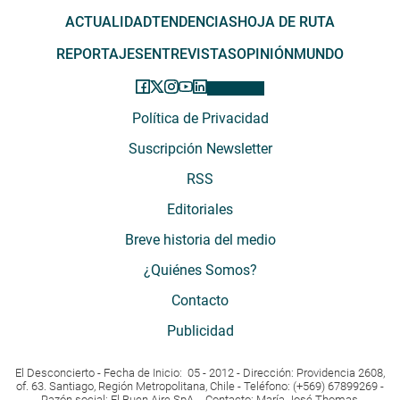
ACTUALIDAD
TENDENCIAS
HOJA DE RUTA
REPORTAJES
ENTREVISTAS
OPINIÓN
MUNDO
Política de Privacidad
Suscripción Newsletter
RSS
Editoriales
Breve historia del medio
¿Quiénes Somos?
Contacto
Publicidad
El Desconcierto - Fecha de Inicio: 05 - 2012 - Dirección: Providencia 2608,
of. 63. Santiago, Región Metropolitana, Chile - Teléfono: (+569) 67899269 -
Razón social: El Buen Aire SpA. - Contacto: María José Thomas,