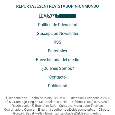
REPORTAJES
ENTREVISTAS
OPINIÓN
MUNDO
Política de Privacidad
Suscripción Newsletter
RSS
Editoriales
Breve historia del medio
¿Quiénes Somos?
Contacto
Publicidad
El Desconcierto - Fecha de Inicio: 05 - 2012 - Dirección: Providencia 2608,
of. 63. Santiago, Región Metropolitana, Chile - Teléfono: (+569) 67899269 -
Razón social: El Buen Aire SpA. - Contacto: María José Thomas,
Coordinadora General - Email:
mjosethomas@eldesconcierto.cl
- Director:
Gonzalo Badal Mella - Email:
gonzalobadal@eldesconcierto.cl