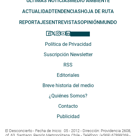
ÚLTIMAS NOTICIAS
MEDIO AMBIENTE
ACTUALIDAD
TENDENCIAS
HOJA DE RUTA
REPORTAJES
ENTREVISTAS
OPINIÓN
MUNDO
Política de Privacidad
Suscripción Newsletter
RSS
Editoriales
Breve historia del medio
¿Quiénes Somos?
Contacto
Publicidad
El Desconcierto - Fecha de Inicio: 05 - 2012 - Dirección: Providencia 2608,
of. 63. Santiago, Región Metropolitana, Chile - Teléfono: (+569) 67899269 -