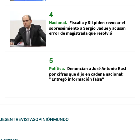
Nacional
Fiscalía y SII piden revocar el
sobreseimiento a Sergio Jadue y acusan
error de magistrada que resolvió
Política
Denuncian a José Antonio Kast
por cifras que dijo en cadena nacional:
"Entregó información falsa"
JES
ENTREVISTAS
OPINIÓN
MUNDO