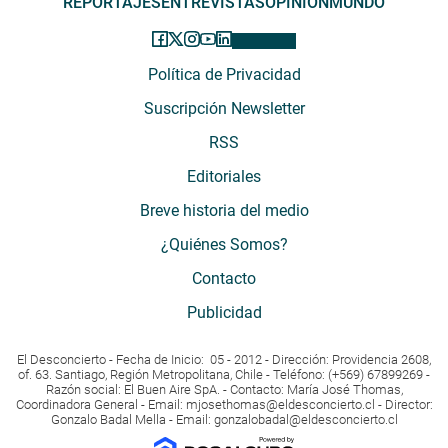
REPORTAJES
ENTREVISTAS
OPINIÓN
MUNDO
Política de Privacidad
Suscripción Newsletter
RSS
Editoriales
Breve historia del medio
¿Quiénes Somos?
Contacto
Publicidad
El Desconcierto - Fecha de Inicio: 05 - 2012 - Dirección: Providencia 2608,
of. 63. Santiago, Región Metropolitana, Chile - Teléfono: (+569) 67899269 -
Razón social: El Buen Aire SpA. - Contacto: María José Thomas,
Coordinadora General - Email:
mjosethomas@eldesconcierto.cl
- Director:
Gonzalo Badal Mella - Email:
gonzalobadal@eldesconcierto.cl