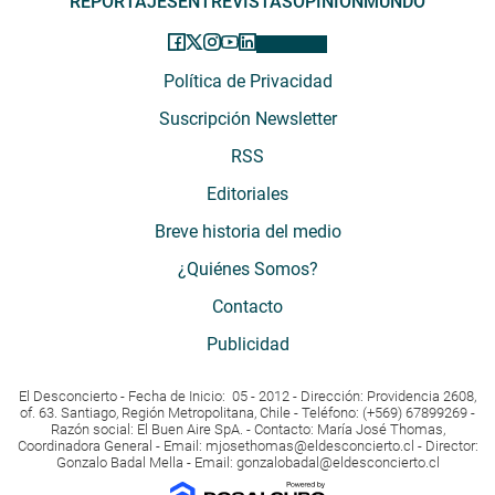
REPORTAJES
ENTREVISTAS
OPINIÓN
MUNDO
Política de Privacidad
Suscripción Newsletter
RSS
Editoriales
Breve historia del medio
¿Quiénes Somos?
Contacto
Publicidad
El Desconcierto - Fecha de Inicio: 05 - 2012 - Dirección: Providencia 2608,
of. 63. Santiago, Región Metropolitana, Chile - Teléfono: (+569) 67899269 -
Razón social: El Buen Aire SpA. - Contacto: María José Thomas,
Coordinadora General - Email:
mjosethomas@eldesconcierto.cl
- Director:
Gonzalo Badal Mella - Email:
gonzalobadal@eldesconcierto.cl