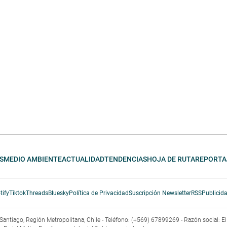
S
MEDIO AMBIENTE
ACTUALIDAD
TENDENCIAS
HOJA DE RUTA
REPORTA
tify
Tiktok
Threads
Bluesky
Política de Privacidad
Suscripción Newsletter
RSS
Publicid
3. Santiago, Región Metropolitana, Chile - Teléfono: (+569) 67899269 - Razón social: 