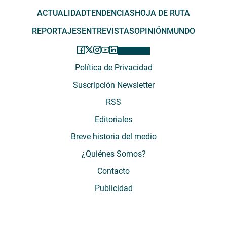
ACTUALIDAD
TENDENCIAS
HOJA DE RUTA
REPORTAJES
ENTREVISTAS
OPINIÓN
MUNDO
Política de Privacidad
Suscripción Newsletter
RSS
Editoriales
Breve historia del medio
¿Quiénes Somos?
Contacto
Publicidad
El Desconcierto - Fecha de Inicio: 05 - 2012 - Dirección: Providencia 2608,
of. 63. Santiago, Región Metropolitana, Chile - Teléfono: (+569) 67899269 -