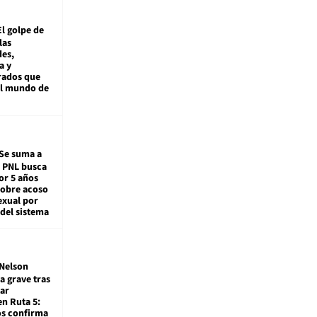
El golpe de
las
es,
a y
rados que
al mundo de
Se suma a
: PNL busca
or 5 años
sobre acoso
exual por
del sistema
Nelson
a grave tras
ar
en Ruta 5:
os confirma