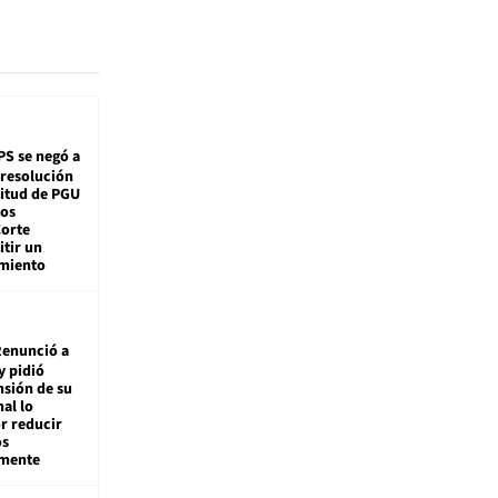
PS se negó a
 resolución
citud de PGU
tos
Corte
tir un
miento
enunció a
y pidió
nsión de su
nal lo
r reducir
os
amente