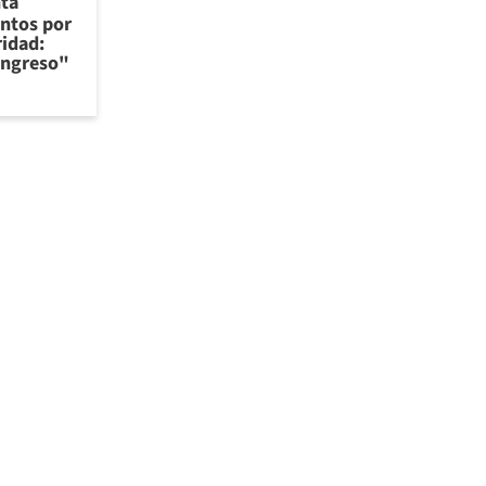
nta
ntos por
ridad:
Congreso"