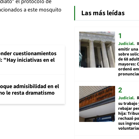
ediato" el protocolo de
elacionados a este mosquito
Las más leídas
Judicial
I
emitir una
onder cuestionamientos
sobre soli
de 68 adul
 "Hay iniciativas en el
mayores: 
ordenó emi
pronuncia
loque admisibilidad en el
mo le resta dramatismo
Judicial
R
su trabajo 
rebajar pe
hija: Tribu
rechazó po
sus ingres
voluntari