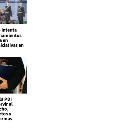
 intenta
onamientos
a en
iciativas en
la PDI
vir al
cho,
etos y
 armas