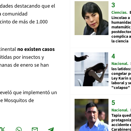
ridades destacando que el
Ciencias
la comunidad
Lincolao a 
ecinto de más de 1.000
humanidad
matemátic
postdocto
complica 
la ciencia
tinental
no existen casos
tidas por insectos y
Nacional
emanas de enero se han
los latidos
congelar p
Ley Karin 
laboral y s
"colapso" 
l reveló que implementó un
de Mosquitos de
Nacional
Tapia qued
protagoniz
accidente 
Carabiner