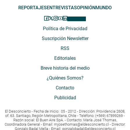
REPORTAJES
ENTREVISTAS
OPINIÓN
MUNDO
Política de Privacidad
Suscripción Newsletter
RSS
Editoriales
Breve historia del medio
¿Quiénes Somos?
Contacto
Publicidad
El Desconcierto - Fecha de Inicio: 05 - 2012 - Dirección: Providencia 2608,
of. 63. Santiago, Región Metropolitana, Chile - Teléfono: (+569) 67899269 -
Razón social: El Buen Aire SpA. - Contacto: María José Thomas,
Coordinadora General - Email:
mjosethomas@eldesconcierto.cl
- Director:
Gonzalo Badal Mella - Email:
gonzalobadal@eldesconcierto.cl