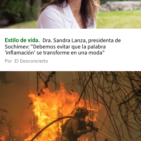
Dra. Sandra Lanza, presidenta de
Estilo de vida
Sochimev: "Debemos evitar que la palabra
'inflamación' se transforme en una moda"
Por
El Desconcierto