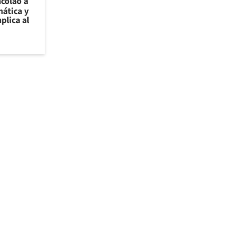
ncolao a
ática y
plica al