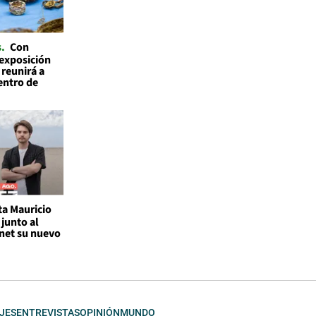
s
Con
 exposición
 reunirá a
entro de
ta Mauricio
junto al
rnet su nuevo
JES
ENTREVISTAS
OPINIÓN
MUNDO