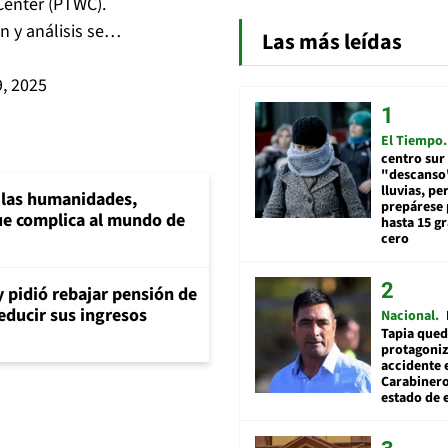
Center (PTWC).
n y análisis se…
Las más leídas
d
9, 2025
El Tiempo
centro sur
"descanso"
lluvias, pe
a las humanidades,
prepárese p
e complica al mundo de
hasta 15 g
cero
y pidió rebajar pensión de
reducir sus ingresos
Nacional
Tapia qued
protagoniz
accidente 
Carabiner
estado de 