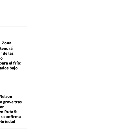
Zona
 tendrá
 de las
ro
ara el frío:
rados bajo
Nelson
a grave tras
ar
en Ruta 5:
os confirma
ebriedad