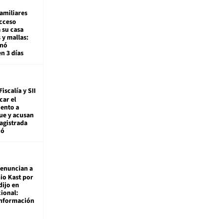
amiliares
cceso
 su casa
 y mallas:
enó
en 3 días
Fiscalía y SII
car el
ento a
ue y acusan
agistrada
ió
enuncian a
io Kast por
dijo en
ional:
información