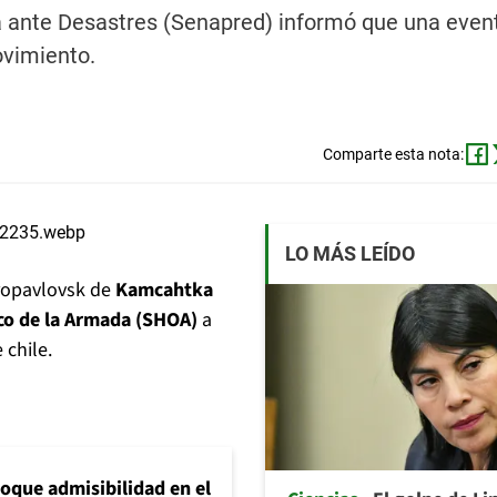
a ante Desastres (Senapred) informó que una event
ovimiento.
Comparte esta nota:
LO MÁS LEÍDO
tropavlovsk de
Kamcahtka
ico de la Armada (SHOA)
a
 chile.
loque admisibilidad en el