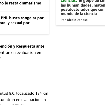
Ciencias
El golpe de Li
mo le resta dramatismo
las humanidades, matem
postdoctorados que com
mundo de la ciencia
: PNL busca congelar por
Por
Nicole Donoso
oral y sexual por
vención y Respuesta ante
ntran en evaluación en
.
nitud 8.0, localizado 134 km
cuentran en evaluación en