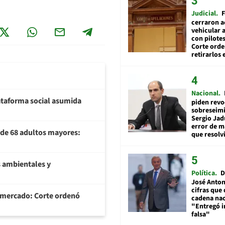
Judicial
F
cerraron a
vehicular a
con pilotes
Corte ord
retirarlos 
Nacional
plataforma social asumida
piden revo
sobreseimi
Sergio Jad
error de m
U de 68 adultos mayores:
que resolv
 ambientales y
Política
D
José Anton
cifras que 
ermercado: Corte ordenó
cadena nac
"Entregó 
falsa"