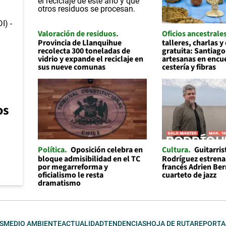
Valoración de residuos
Oficios ancestrale
Provincia de Llanquihue
talleres, charlas y
recolecta 300 toneladas de
gratuita: Santiago
vidrio y expande el reciclaje en
artesanas en encu
sus nueve comunas
cestería y fibras
os
Política
Oposición celebra en
Cultura
Guitarris
bloque admisibilidad en el TC
Rodríguez estrena 
por megarreforma y
francés Adrien Be
oficialismo le resta
cuarteto de jazz
dramatismo
S
MEDIO AMBIENTE
ACTUALIDAD
TENDENCIAS
HOJA DE RUTA
REPORTA