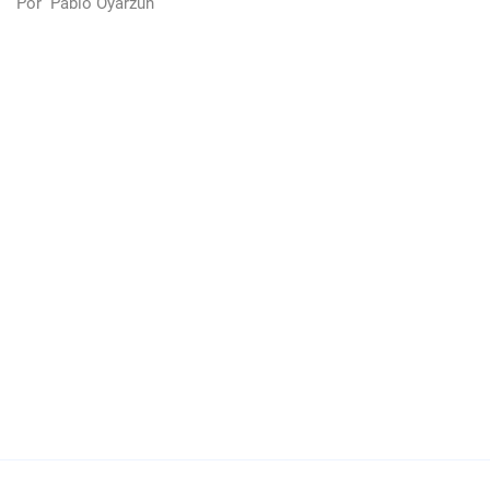
Por
Pablo Oyarzún