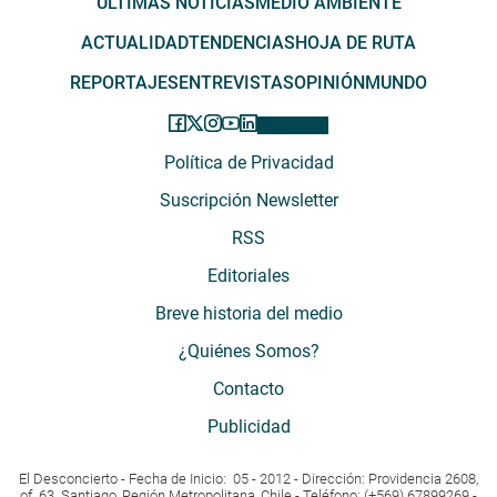
ÚLTIMAS NOTICIAS
MEDIO AMBIENTE
ACTUALIDAD
TENDENCIAS
HOJA DE RUTA
REPORTAJES
ENTREVISTAS
OPINIÓN
MUNDO
Política de Privacidad
Suscripción Newsletter
RSS
Editoriales
Breve historia del medio
¿Quiénes Somos?
Contacto
Publicidad
El Desconcierto - Fecha de Inicio: 05 - 2012 - Dirección: Providencia 2608,
of. 63. Santiago, Región Metropolitana, Chile - Teléfono: (+569) 67899269 -